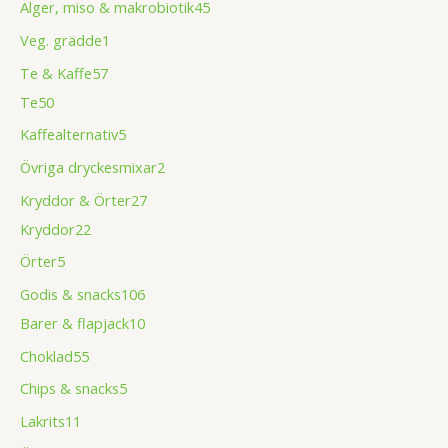
Alger, miso & makrobiotik
45
Veg. grädde
1
Te & Kaffe
57
Te
50
Kaffealternativ
5
Övriga dryckesmixar
2
Kryddor & Örter
27
Kryddor
22
Örter
5
Godis & snacks
106
Barer & flapjack
10
Choklad
55
Chips & snacks
5
Lakrits
11