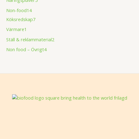
Non-food
14
Köksredskap
7
Värmare
1
Ställ & reklammaterial
2
Non food – Övrigt
4