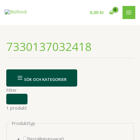
Hoppa
till
0,00
kr
innehåll
7330137032418
SÖK OCH KATEGORIER
Filter
VISA
ELLER
1 produkt
DÖLJ
FILTER
Produkttyp
0
Beställningsvara
0