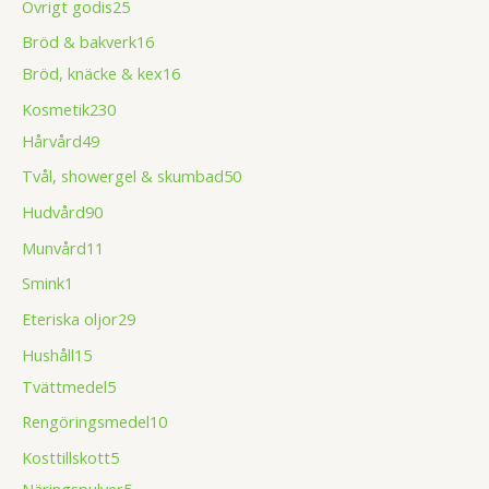
Övrigt godis
25
Bröd & bakverk
16
Bröd, knäcke & kex
16
Kosmetik
230
Hårvård
49
Tvål, showergel & skumbad
50
Hudvård
90
Munvård
11
Smink
1
Eteriska oljor
29
Hushåll
15
Tvättmedel
5
Rengöringsmedel
10
Kosttillskott
5
Näringspulver
5