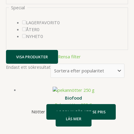
Special
0
LAGERFAVORIT
0
0
produkter
ÅTER
0
produkter
0
NYHET
0
produkter
Rensa filter
VISA PRODUKTER
Endast ett sökresultat
Biofood
Pekannötter 250 G
Nötter
LOGGA IN FÖR ATT SE PRIS
LÄS MER