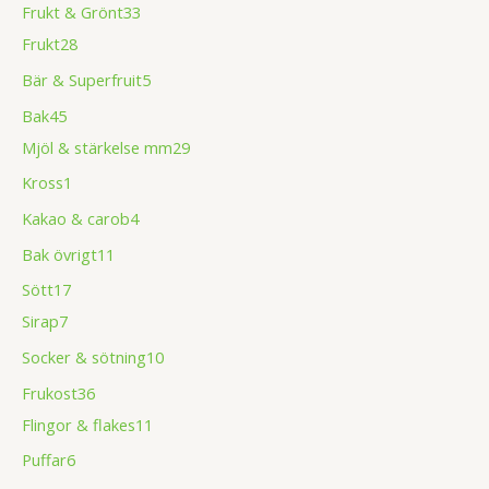
Frukt & Grönt
33
Frukt
28
Bär & Superfruit
5
Bak
45
Mjöl & stärkelse mm
29
Kross
1
Kakao & carob
4
Bak övrigt
11
Sött
17
Sirap
7
Socker & sötning
10
Frukost
36
Flingor & flakes
11
Puffar
6