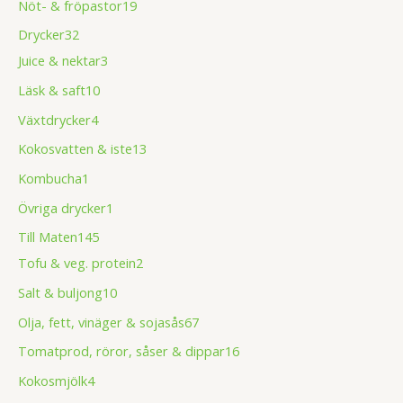
Nöt- & fröpastor
19
Drycker
32
Juice & nektar
3
Läsk & saft
10
Växtdrycker
4
Kokosvatten & iste
13
Kombucha
1
Övriga drycker
1
Till Maten
145
Tofu & veg. protein
2
Salt & buljong
10
Olja, fett, vinäger & sojasås
67
Tomatprod, röror, såser & dippar
16
Kokosmjölk
4