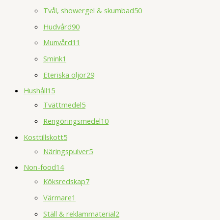
Tvål, showergel & skumbad
50
Hudvård
90
Munvård
11
Smink
1
Eteriska oljor
29
Hushåll
15
Tvättmedel
5
Rengöringsmedel
10
Kosttillskott
5
Näringspulver
5
Non-food
14
Köksredskap
7
Värmare
1
Ställ & reklammaterial
2