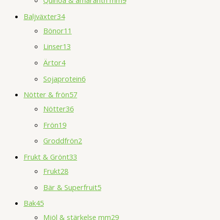
Baljväxter
34
Bönor
11
Linser
13
Ärtor
4
Sojaprotein
6
Nötter & frön
57
Nötter
36
Frön
19
Groddfrön
2
Frukt & Grönt
33
Frukt
28
Bär & Superfruit
5
Bak
45
Mjöl & stärkelse mm
29