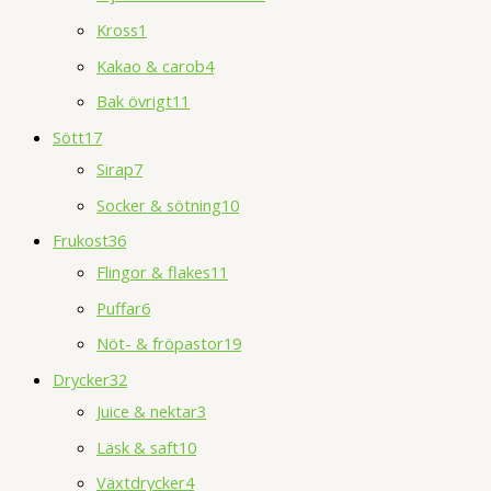
Kross
1
Kakao & carob
4
Bak övrigt
11
Sött
17
Sirap
7
Socker & sötning
10
Frukost
36
Flingor & flakes
11
Puffar
6
Nöt- & fröpastor
19
Drycker
32
Juice & nektar
3
Läsk & saft
10
Växtdrycker
4