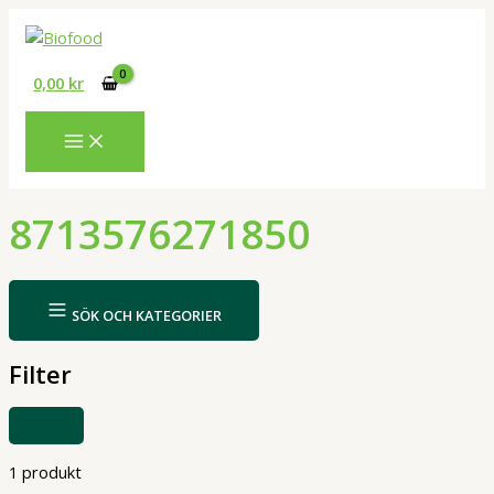
Hoppa
till
innehåll
0,00
kr
8713576271850
SÖK OCH KATEGORIER
Filter
VISA
ELLER
DÖLJ
FILTER
1 produkt