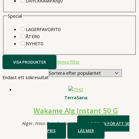
0
produkter
DRYCKKAMPANJ
0
produkter
Special
0
LAGERFAVORIT
0
0
produkter
ÅTER
0
produkter
0
NYHET
0
produkter
Rensa filter
VISA PRODUKTER
Endast ett sökresultat
TerraSana
Wakame Alg Instant 50 G
Alger, miso & makrobiotik
LOGGA IN FÖR ATT SE
PRIS
LÄS MER