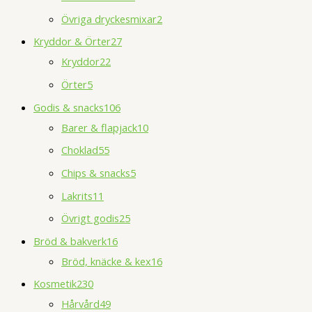
Övriga dryckesmixar
2
Kryddor & Örter
27
Kryddor
22
Örter
5
Godis & snacks
106
Barer & flapjack
10
Choklad
55
Chips & snacks
5
Lakrits
11
Övrigt godis
25
Bröd & bakverk
16
Bröd, knäcke & kex
16
Kosmetik
230
Hårvård
49