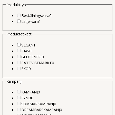
Produkttyp
0
Beställningsvara
0
1
produkter
Lagervara
1
produkter
Produktetikett
1
VEGAN
1
0
produkter
RAW
0
produkter
0
GLUTENFRI
0
produkter
0
RÄTTVISEMÄRKT
0
0
produkter
EKO
0
produkter
Kampanj
0
KAMPANJ
0
0
produkter
FYND
0
produkter
0
SOMMARKAMPANJ
0
produkter
0
DREAMBARSKAMPANJ
0