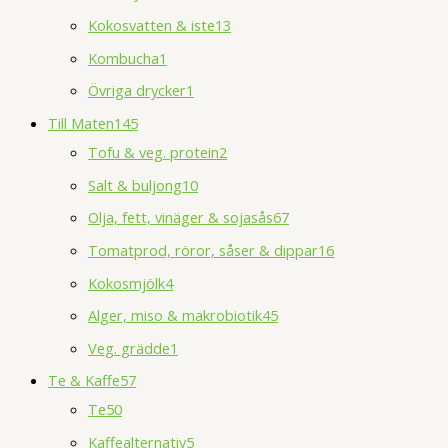
Kokosvatten & iste
13
Kombucha
1
Övriga drycker
1
Till Maten
145
Tofu & veg. protein
2
Salt & buljong
10
Olja, fett, vinäger & sojasås
67
Tomatprod, röror, såser & dippar
16
Kokosmjölk
4
Alger, miso & makrobiotik
45
Veg. grädde
1
Te & Kaffe
57
Te
50
Kaffealternativ
5