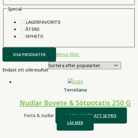
produkter
Special
0
LAGERFAVORIT
0
0
produkter
ÅTER
0
produkter
0
NYHET
0
produkter
Rensa filter
VISA PRODUKTER
Endast ett sökresultat
TerraSana
Nudlar Bovete & Sötpotatis 250 G
Pasta & nudlar
LOGGA IN FÖR ATT SE PRIS
LÄS MER