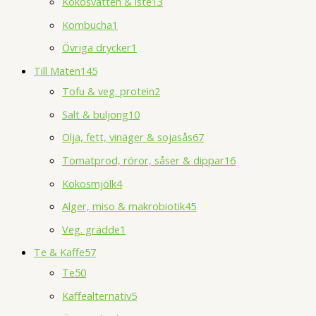
Kokosvatten & iste
13
Kombucha
1
Övriga drycker
1
Till Maten
145
Tofu & veg. protein
2
Salt & buljong
10
Olja, fett, vinäger & sojasås
67
Tomatprod, röror, såser & dippar
16
Kokosmjölk
4
Alger, miso & makrobiotik
45
Veg. grädde
1
Te & Kaffe
57
Te
50
Kaffealternativ
5