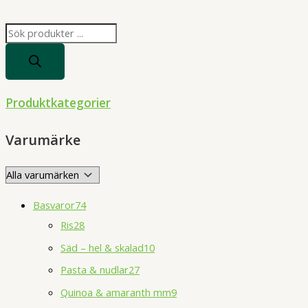
P
r
o
d
Produktkategorier
u
c
Varumärke
t
s
s
Basvaror
74
e
Ris
28
a
Säd – hel & skalad
10
r
Pasta & nudlar
27
c
h
Quinoa & amaranth mm
9