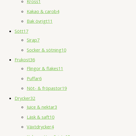
Kross
1
Kakao & carob
4
Bak övrigt
11
Sött
17
Sirap
7
Socker & sötning
10
Frukost
36
Flingor & flakes
11
Puffar
6
Nöt- & fröpastor
19
Drycker
32
Juice & nektar
3
Läsk & saft
10
Växtdrycker
4