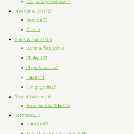
Övriga dryckesmixar
2
Kryddor & Örter
27
Kryddor
22
Örter
5
Godis & snacks
106
Barer & flapjack
10
Choklad
55
Chips & snacks
5
Lakrits
11
Övrigt godis
25
Bröd & bakverk
16
Bröd, knäcke & kex
16
Kosmetik
230
Hårvård
49
Tvål, showergel & skumbad
50