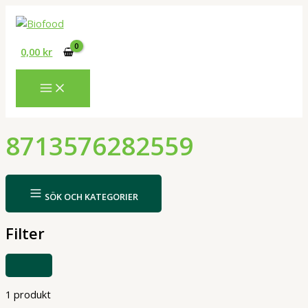
Hoppa
till
innehåll
0,00
kr
8713576282559
SÖK OCH KATEGORIER
Filter
VISA
ELLER
DÖLJ
FILTER
1 produkt