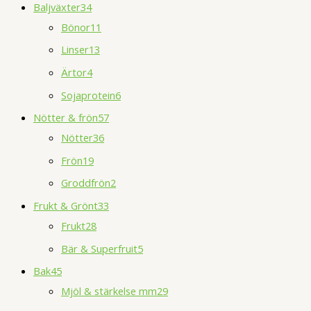
Baljväxter
34
Bönor
11
Linser
13
Ärtor
4
Sojaprotein
6
Nötter & frön
57
Nötter
36
Frön
19
Groddfrön
2
Frukt & Grönt
33
Frukt
28
Bär & Superfruit
5
Bak
45
Mjöl & stärkelse mm
29