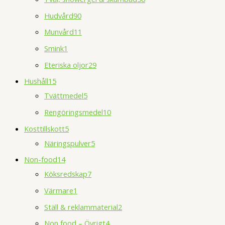
Hudvård
90
Munvård
11
Smink
1
Eteriska oljor
29
Hushåll
15
Tvättmedel
5
Rengöringsmedel
10
Kosttillskott
5
Näringspulver
5
Non-food
14
Köksredskap
7
Värmare
1
Ställ & reklammaterial
2
Non food – Övrigt
4