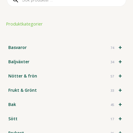
o
d
u
c
t
Produktkategorier
s
s
e
a
r
c
+
Basvaror
74
h
+
Baljväxter
34
+
Nötter & frön
57
+
Frukt & Grönt
33
+
Bak
45
+
Sött
17
+
Frukost