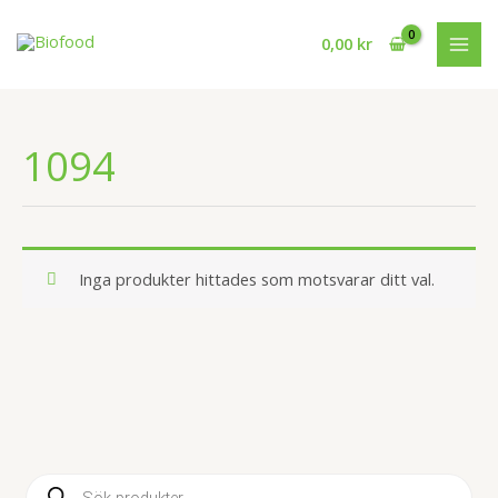
Hoppa
till
0,00
kr
innehåll
1094
Inga produkter hittades som motsvarar ditt val.
P
r