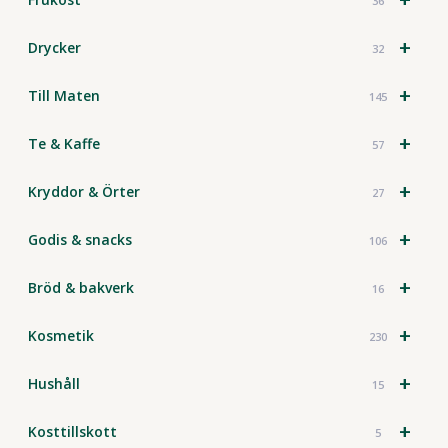
36
+
Drycker
32
+
Till Maten
145
+
Te & Kaffe
57
+
Kryddor & Örter
27
+
Godis & snacks
106
+
Bröd & bakverk
16
+
Kosmetik
230
+
Hushåll
15
+
Kosttillskott
5