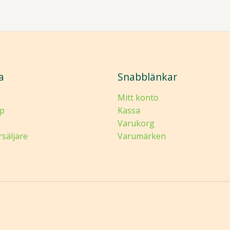
a
Snabblänkar
Mitt konto
p
Kassa
Varukorg
rsäljare
Varumärken