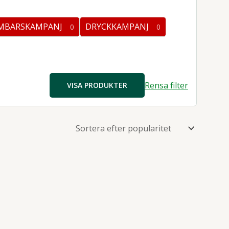
produkter
MBARSKAMPANJ
DRYCKKAMPANJ
0
0
0
kter
produkter
Rensa filter
VISA PRODUKTER