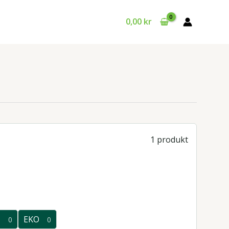
0,00
kr
1 produkt
T
EKO
0
0
0