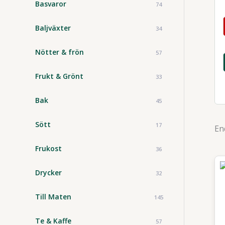
Basvaror
74
Baljväxter
34
Nötter & frön
57
Frukt & Grönt
33
Bak
45
Sött
17
En
Frukost
36
Drycker
32
Till Maten
145
Te & Kaffe
57