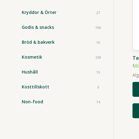
Kryddor & Örter
27
Godis & snacks
106
Bröd & bakverk
16
Kosmetik
Te
230
Mo
Hushåll
15
Alg
Kosttillskott
5
Non-food
14