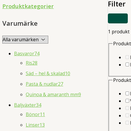
Filter
d
Produktkategorier
u
VISA
c
Varumärke
ELLER
DÖLJ
t
1 produkt
FILTER
s
Produkt
s
Basvaror
74
e
Ris
28
a
Säd – hel & skalad
10
r
Produkt
Pasta & nudlar
27
c
Quinoa & amaranth mm
9
h
Baljväxter
34
Bönor
11
Linser
13