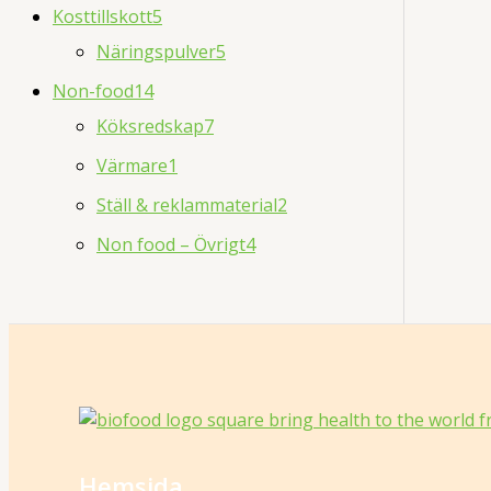
Kosttillskott
5
Näringspulver
5
Non-food
14
Köksredskap
7
Värmare
1
Ställ & reklammaterial
2
Non food – Övrigt
4
Hemsida