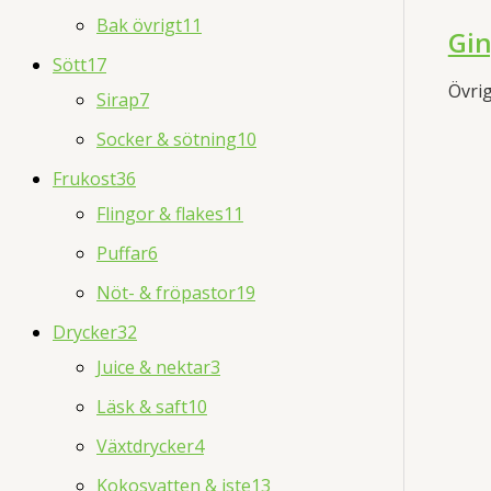
Bak övrigt
11
Gin
Sött
17
Övri
Sirap
7
Socker & sötning
10
Frukost
36
Flingor & flakes
11
Puffar
6
Nöt- & fröpastor
19
Drycker
32
Juice & nektar
3
Läsk & saft
10
Växtdrycker
4
Kokosvatten & iste
13