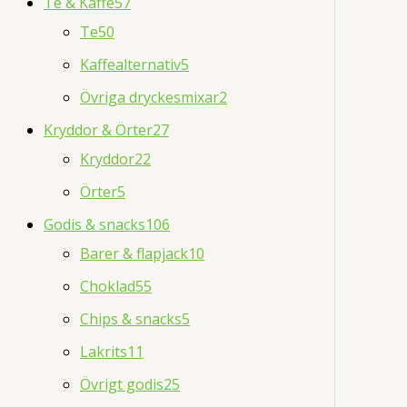
Te & Kaffe
57
Te
50
Kaffealternativ
5
Övriga dryckesmixar
2
Kryddor & Örter
27
Kryddor
22
Örter
5
Godis & snacks
106
Barer & flapjack
10
Choklad
55
Chips & snacks
5
Lakrits
11
Övrigt godis
25