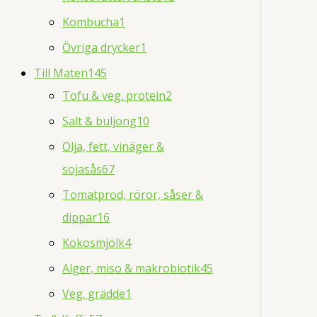
Kombucha
1
Övriga drycker
1
Till Maten
145
Tofu & veg. protein
2
Salt & buljong
10
Olja, fett, vinäger &
sojasås
67
Tomatprod, röror, såser &
dippar
16
Kokosmjölk
4
Alger, miso & makrobiotik
45
Veg. grädde
1