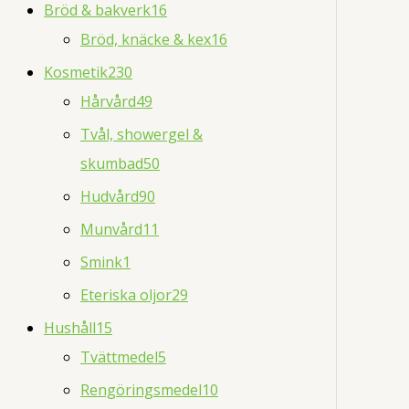
Bröd & bakverk
16
Bröd, knäcke & kex
16
Kosmetik
230
Hårvård
49
Tvål, showergel &
skumbad
50
Hudvård
90
Munvård
11
Smink
1
Eteriska oljor
29
Hushåll
15
Tvättmedel
5
Rengöringsmedel
10