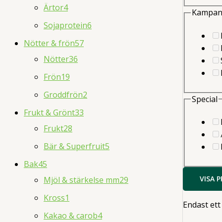
Ärtor
4
Kampan
Sojaprotein
6
Nötter & frön
57
Nötter
36
Frön
19
Groddfrön
2
Special
Frukt & Grönt
33
Frukt
28
Bär & Superfruit
5
Bak
45
VISA 
Mjöl & stärkelse mm
29
Kross
1
Endast ett
Kakao & carob
4