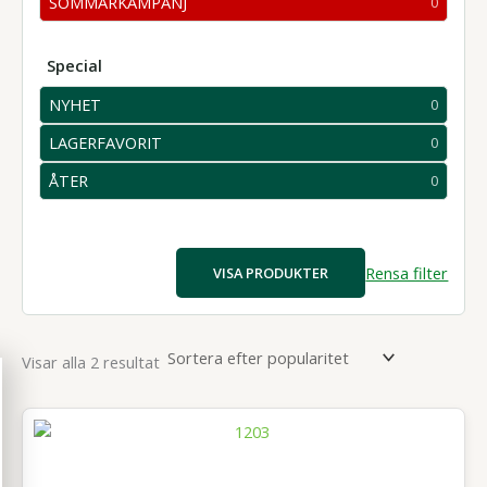
SOMMARKAMPANJ
0
0
produkter
Special
NYHET
0
0
produkter
LAGERFAVORIT
0
0
produkter
ÅTER
0
0
produkter
Rensa filter
VISA PRODUKTER
Sortera
Visar alla 2 resultat
efter
popularitet