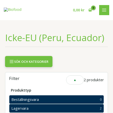
Hoppa
till
0,00
kr
innehåll
Icke-EU (Peru, Ecuador)
SÖK OCH KATEGORIER
Filter
2 produkter
VISA
ELLER
DÖLJ
Produkttyp
FILTER
Beställningsvara
0
0
produkter
Lagervara
2
2