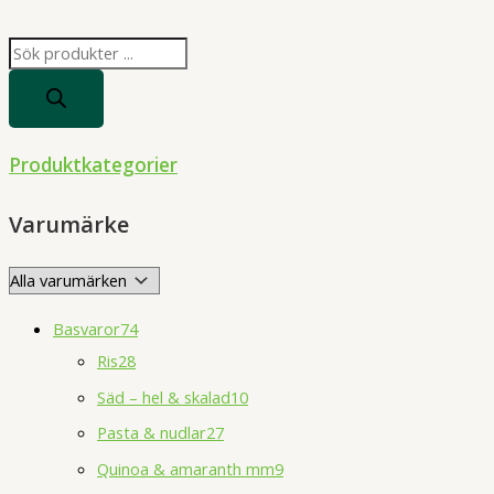
P
r
o
d
Produktkategorier
u
c
Varumärke
t
s
s
Basvaror
74
e
Ris
28
a
Säd – hel & skalad
10
r
Pasta & nudlar
27
c
h
Quinoa & amaranth mm
9