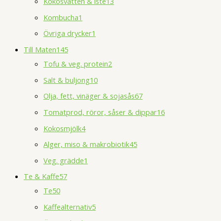
Kokosvatten & iste
13
Kombucha
1
Övriga drycker
1
Till Maten
145
Tofu & veg. protein
2
Salt & buljong
10
Olja, fett, vinäger & sojasås
67
Tomatprod, röror, såser & dippar
16
Kokosmjölk
4
Alger, miso & makrobiotik
45
Veg. grädde
1
Te & Kaffe
57
Te
50
Kaffealternativ
5