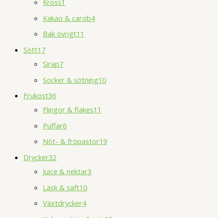
Kross
1
Kakao & carob
4
Bak övrigt
11
Sött
17
Sirap
7
Socker & sötning
10
Frukost
36
Flingor & flakes
11
Puffar
6
Nöt- & fröpastor
19
Drycker
32
Juice & nektar
3
Läsk & saft
10
Växtdrycker
4