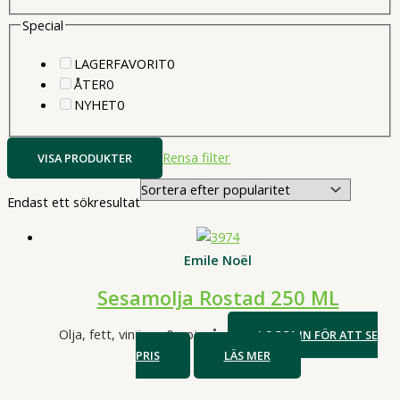
produkter
Special
0
LAGERFAVORIT
0
0
produkter
ÅTER
0
produkter
0
NYHET
0
produkter
Rensa filter
VISA PRODUKTER
Endast ett sökresultat
Emile Noël
Sesamolja Rostad 250 ML
Olja, fett, vinäger & sojasås
LOGGA IN FÖR ATT SE
PRIS
LÄS MER