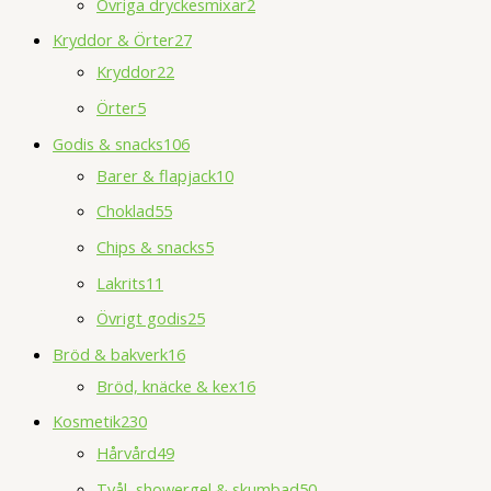
Övriga dryckesmixar
2
Kryddor & Örter
27
Kryddor
22
Örter
5
Godis & snacks
106
Barer & flapjack
10
Choklad
55
Chips & snacks
5
Lakrits
11
Övrigt godis
25
Bröd & bakverk
16
Bröd, knäcke & kex
16
Kosmetik
230
Hårvård
49
Tvål, showergel & skumbad
50