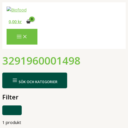
Hoppa
till
innehåll
0,00
kr
3291960001498
SÖK OCH KATEGORIER
Filter
VISA
ELLER
DÖLJ
FILTER
1 produkt