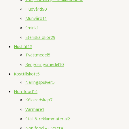
Hudvård
90
Munvård
11
Smink
1
Eteriska oljor
29
Hushåll
15
Tvättmedel
5
Rengöringsmedel
10
Kosttillskott
5
Näringspulver
5
Non-food
14
Köksredskap
7
Värmare
1
Ställ & reklammaterial
2
Non food – Övrigt
4