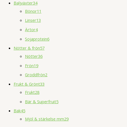
Baljväxter
34
Bönor
11
Linser
13
Ärtor
4
Sojaprotein
6
Nötter & frön
57
Nötter
36
Frön
19
Groddfrön
2
Frukt & Grönt
33
Frukt
28
Bär & Superfruit
5
Bak
45
Mjöl & stärkelse mm
29