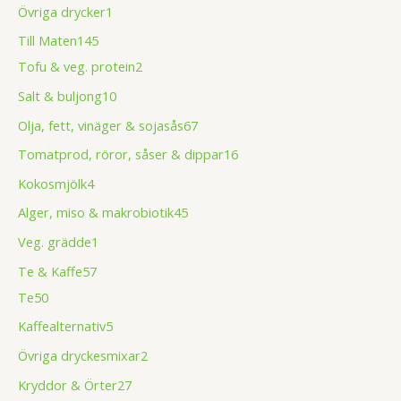
Övriga drycker
1
Till Maten
145
Tofu & veg. protein
2
Salt & buljong
10
Olja, fett, vinäger & sojasås
67
Tomatprod, röror, såser & dippar
16
Kokosmjölk
4
Alger, miso & makrobiotik
45
Veg. grädde
1
Te & Kaffe
57
Te
50
Kaffealternativ
5
Övriga dryckesmixar
2
Kryddor & Örter
27