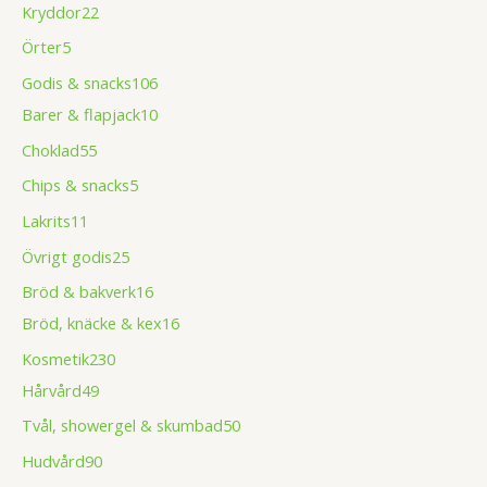
Kryddor
22
Örter
5
Godis & snacks
106
Barer & flapjack
10
Choklad
55
Chips & snacks
5
Lakrits
11
Övrigt godis
25
Bröd & bakverk
16
Bröd, knäcke & kex
16
Kosmetik
230
Hårvård
49
Tvål, showergel & skumbad
50
Hudvård
90