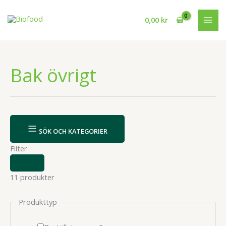
Hoppa
till
0,00
kr
innehåll
Bak övrigt
SÖK OCH KATEGORIER
Filter
VISA
ELLER
11 produkter
DÖLJ
FILTER
Produkttyp