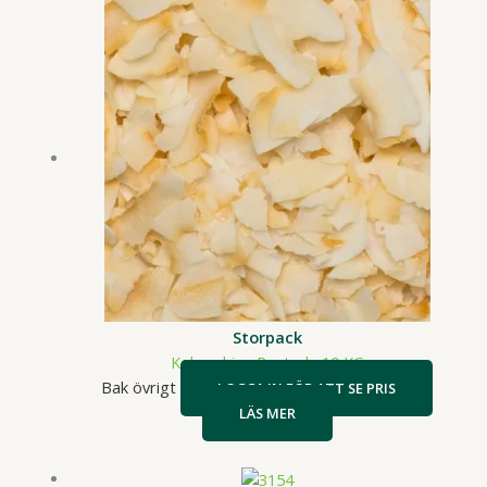
Storpack
Kokoschips Rostade 10 KG
Bak övrigt
LOGGA IN FÖR ATT SE PRIS
LÄS MER