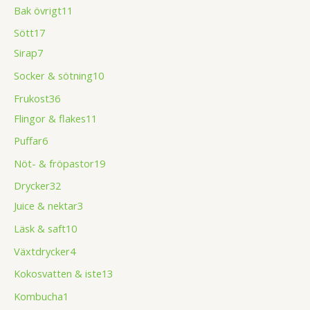
Bak övrigt
11
Sött
17
Sirap
7
Socker & sötning
10
Frukost
36
Flingor & flakes
11
Puffar
6
Nöt- & fröpastor
19
Drycker
32
Juice & nektar
3
Läsk & saft
10
Växtdrycker
4
Kokosvatten & iste
13
Kombucha
1