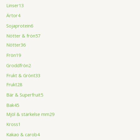
Linser
13
Ärtor
4
Sojaprotein
6
Nötter & frön
57
Nötter
36
Frön
19
Groddfrön
2
Frukt & Grönt
33
Frukt
28
Bär & Superfruit
5
Bak
45
Mjöl & stärkelse mm
29
Kross
1
Kakao & carob
4