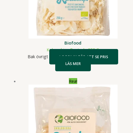
Biofood
Kokoschips Rostade 250 G
Bak övrigt
LOGGA IN FÖR ATT SE PRIS
LÄS MER
Rea!