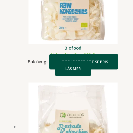
Biofood
Kokoschips Raw 250 G
Bak övrigt
LOGGA IN FÖR ATT SE PRIS
LÄS MER