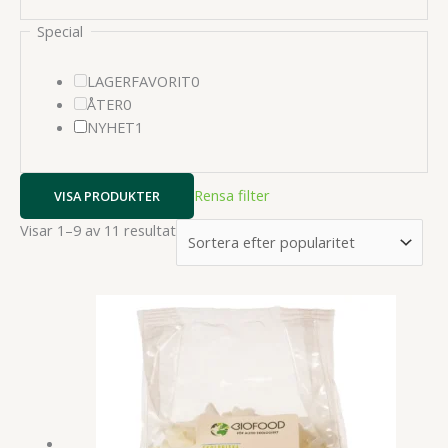
Special
0
LAGERFAVORIT
0
0
produkter
ÅTER
0
produkter
1
NYHET
1
produkter
Rensa filter
VISA PRODUKTER
Sortera
Visar 1–9 av 11 resultat
efter
popularitet