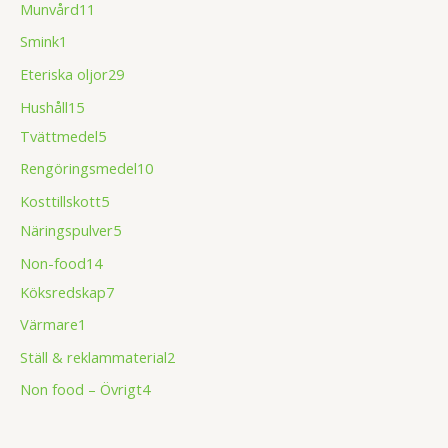
Munvård
11
Smink
1
Eteriska oljor
29
Hushåll
15
Tvättmedel
5
Rengöringsmedel
10
Kosttillskott
5
Näringspulver
5
Non-food
14
Köksredskap
7
Värmare
1
Ställ & reklammaterial
2
Non food – Övrigt
4