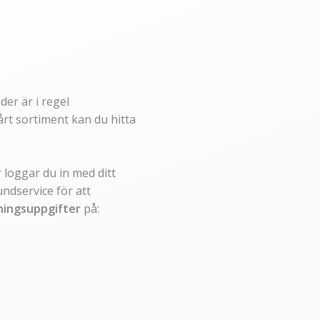
er är i regel
årt sortiment kan du hitta
 loggar du in med ditt
ndservice för att
ningsuppgifter
på: