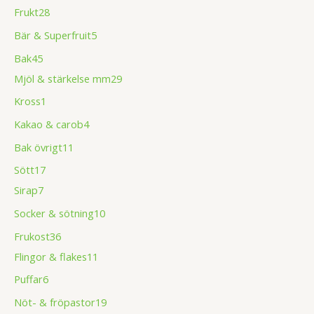
Frukt
28
Bär & Superfruit
5
Bak
45
Mjöl & stärkelse mm
29
Kross
1
Kakao & carob
4
Bak övrigt
11
Sött
17
Sirap
7
Socker & sötning
10
Frukost
36
Flingor & flakes
11
Puffar
6
Nöt- & fröpastor
19