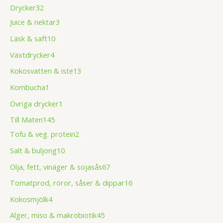
Drycker
32
Juice & nektar
3
Läsk & saft
10
Växtdrycker
4
Kokosvatten & iste
13
Kombucha
1
Övriga drycker
1
Till Maten
145
Tofu & veg. protein
2
Salt & buljong
10
Olja, fett, vinäger & sojasås
67
Tomatprod, röror, såser & dippar
16
Kokosmjölk
4
Alger, miso & makrobiotik
45