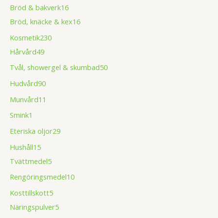
Bröd & bakverk
16
Bröd, knäcke & kex
16
Kosmetik
230
Hårvård
49
Tvål, showergel & skumbad
50
Hudvård
90
Munvård
11
Smink
1
Eteriska oljor
29
Hushåll
15
Tvättmedel
5
Rengöringsmedel
10
Kosttillskott
5
Näringspulver
5