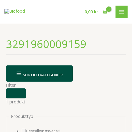
Hoppa
till
0,00
kr
innehåll
3291960009159
SÖK OCH KATEGORIER
Filter
VISA
ELLER
1 produkt
DÖLJ
FILTER
Produkttyp
0
Beställningsvara
0