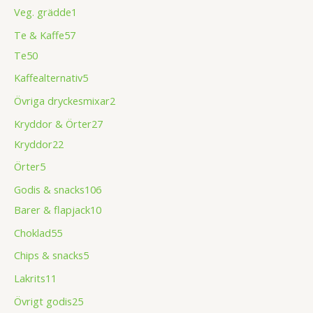
Veg. grädde
1
Te & Kaffe
57
Te
50
Kaffealternativ
5
Övriga dryckesmixar
2
Kryddor & Örter
27
Kryddor
22
Örter
5
Godis & snacks
106
Barer & flapjack
10
Choklad
55
Chips & snacks
5
Lakrits
11
Övrigt godis
25