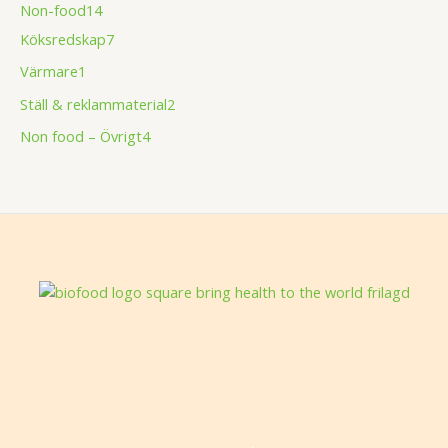
Non-food
14
Köksredskap
7
Värmare
1
Ställ & reklammaterial
2
Non food – Övrigt
4