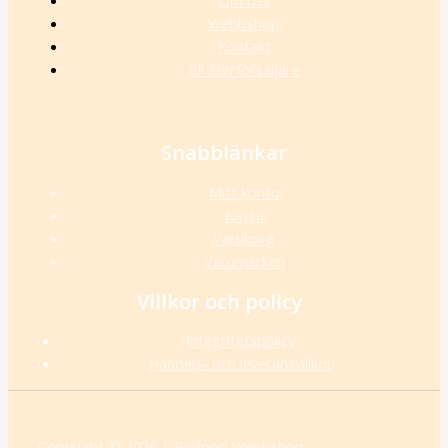
Om oss
Webbshop
Kontakt
Bli återförsäljare
Snabblänkar
Mitt konto
Kassa
Varukorg
Varumärken
Villkor och policy
Integritetspolicy
Handels- och leveransvillkor
Copyright © 2026 | Biofood Webbshop