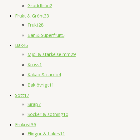
Groddfrön
2
Frukt & Grönt
33
Frukt
28
Bär & Superfruit
5
Bak
45
Mjöl & stärkelse mm
29
Kross
1
Kakao & carob
4
Bak övrigt
11
Sött
17
Sirap
7
Socker & sötning
10
Frukost
36
Flingor & flakes
11