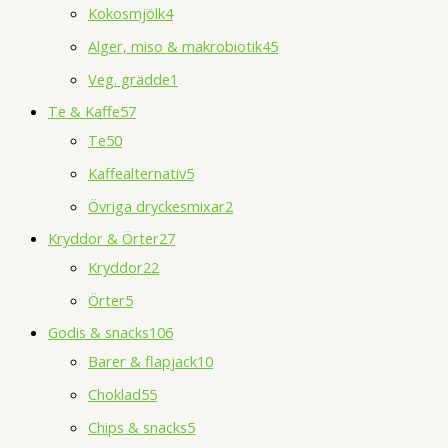
Kokosmjölk
4
Alger, miso & makrobiotik
45
Veg. grädde
1
Te & Kaffe
57
Te
50
Kaffealternativ
5
Övriga dryckesmixar
2
Kryddor & Örter
27
Kryddor
22
Örter
5
Godis & snacks
106
Barer & flapjack
10
Choklad
55
Chips & snacks
5