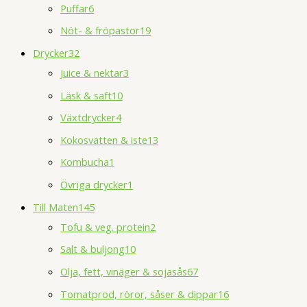
Puffar
6
Nöt- & fröpastor
19
Drycker
32
Juice & nektar
3
Läsk & saft
10
Växtdrycker
4
Kokosvatten & iste
13
Kombucha
1
Övriga drycker
1
Till Maten
145
Tofu & veg. protein
2
Salt & buljong
10
Olja, fett, vinäger & sojasås
67
Tomatprod, röror, såser & dippar
16