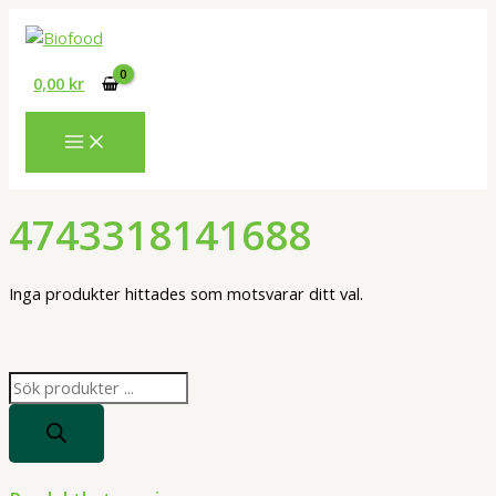
Hoppa
till
innehåll
0,00
kr
4743318141688
Inga produkter hittades som motsvarar ditt val.
P
r
o
d