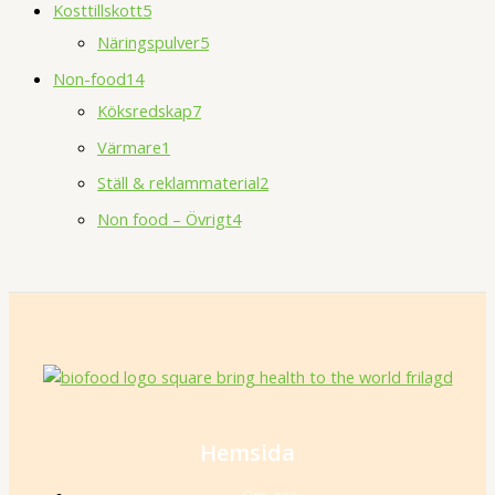
Kosttillskott
5
Näringspulver
5
Non-food
14
Köksredskap
7
Värmare
1
Ställ & reklammaterial
2
Non food – Övrigt
4
Hemsida