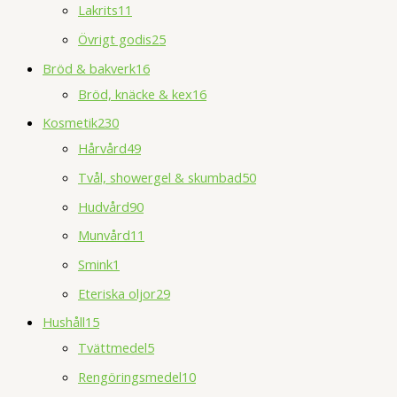
Lakrits
11
Övrigt godis
25
Bröd & bakverk
16
Bröd, knäcke & kex
16
Kosmetik
230
Hårvård
49
Tvål, showergel & skumbad
50
Hudvård
90
Munvård
11
Smink
1
Eteriska oljor
29
Hushåll
15
Tvättmedel
5
Rengöringsmedel
10