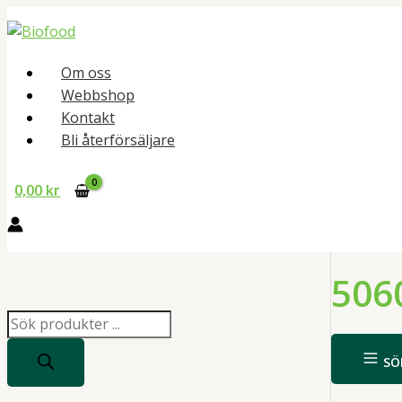
Hoppa
till
innehåll
Om oss
Webbshop
Kontakt
Bli återförsäljare
0,00
kr
506
P
r
SÖ
o