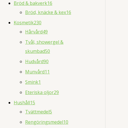
Bröd & bakverk
16
Bröd, knäcke & kex
16
Kosmetik
230
Hårvård
49
Tvål, showergel &
skumbad
50
Hudvård
90
Munvård
11
Smink
1
Eteriska oljor
29
Hushåll
15
Tvättmedel
5
Rengöringsmedel
10