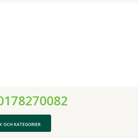
0178270082
K OCH KATEGORIER