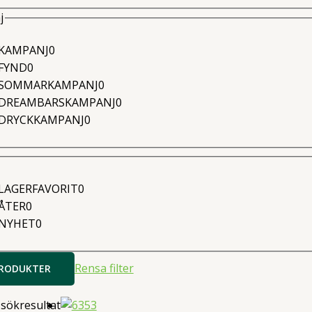
j
0
KAMPANJ
0
0
produkter
FYND
0
produkter
0
SOMMARKAMPANJ
0
produkter
0
DREAMBARSKAMPANJ
0
0
produkter
DRYCKKAMPANJ
0
produkter
0
LAGERFAVORIT
0
0
produkter
ÅTER
0
produkter
0
NYHET
0
produkter
Rensa filter
PRODUKTER
 sökresultat