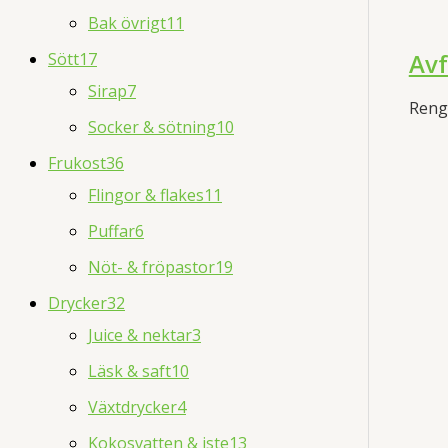
Bak övrigt
11
Avf
Sött
17
Sirap
7
Reng
Socker & sötning
10
Frukost
36
Flingor & flakes
11
Puffar
6
Nöt- & fröpastor
19
Drycker
32
Juice & nektar
3
Läsk & saft
10
Växtdrycker
4
Kokosvatten & iste
13