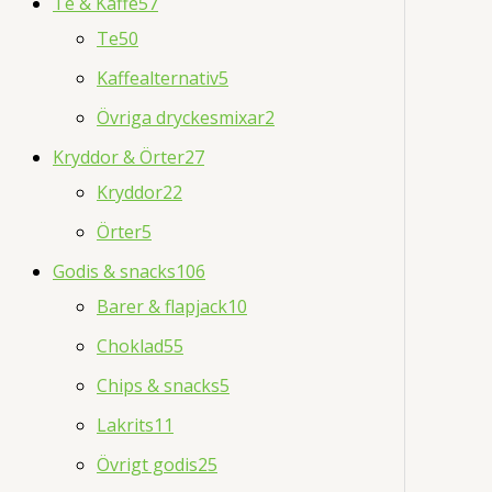
Te & Kaffe
57
Te
50
Kaffealternativ
5
Övriga dryckesmixar
2
Kryddor & Örter
27
Kryddor
22
Örter
5
Godis & snacks
106
Barer & flapjack
10
Choklad
55
Chips & snacks
5
Lakrits
11
Övrigt godis
25