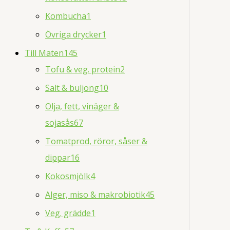
Kombucha
1
Övriga drycker
1
Till Maten
145
Tofu & veg. protein
2
Salt & buljong
10
Olja, fett, vinäger &
sojasås
67
Tomatprod, röror, såser &
dippar
16
Kokosmjölk
4
Alger, miso & makrobiotik
45
Veg. grädde
1