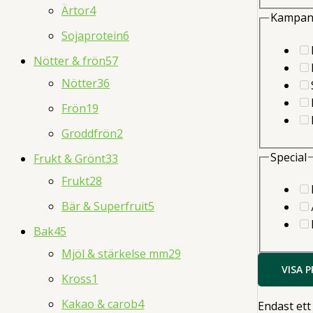
Ärtor
4
Kampan
Sojaprotein
6
Nötter & frön
57
Nötter
36
Frön
19
Groddfrön
2
Special
Frukt & Grönt
33
Frukt
28
Bär & Superfruit
5
Bak
45
Mjöl & stärkelse mm
29
VISA 
Kross
1
Kakao & carob
4
Endast ett