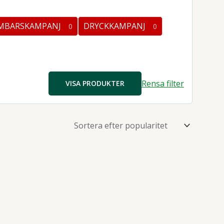
rodukter
MBARSKAMPANJ
DRYCKKAMPANJ
0
0
0
kter
produkter
Rensa filter
VISA PRODUKTER