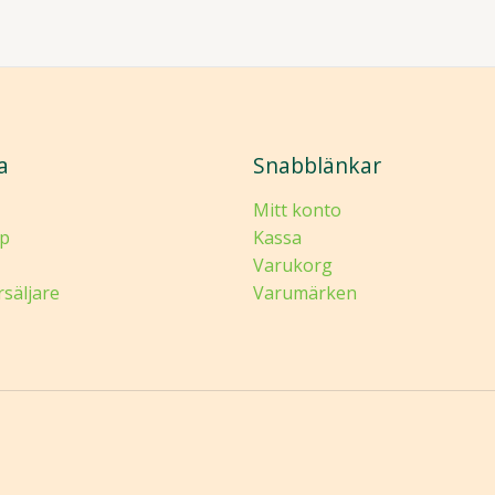
a
Snabblänkar
Mitt konto
p
Kassa
Varukorg
rsäljare
Varumärken