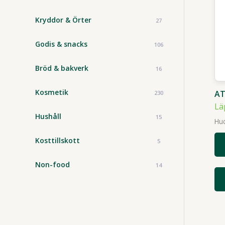
Kryddor & Örter
27
Godis & snacks
106
Bröd & bakverk
16
Kosmetik
AT
230
Lä
Hushåll
15
Hu
Kosttillskott
5
Non-food
14