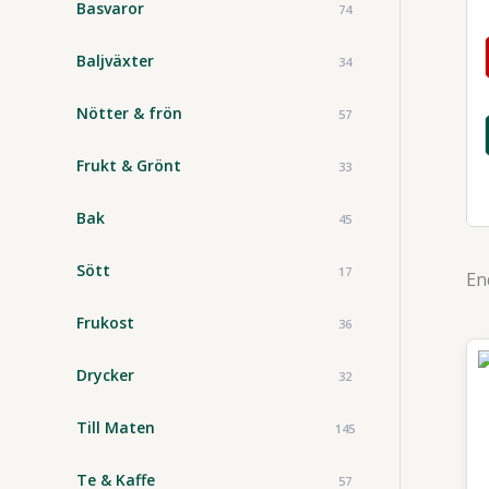
Basvaror
74
Baljväxter
34
Nötter & frön
57
Frukt & Grönt
33
Bak
45
Sött
17
En
Frukost
36
Drycker
32
Till Maten
145
Te & Kaffe
57