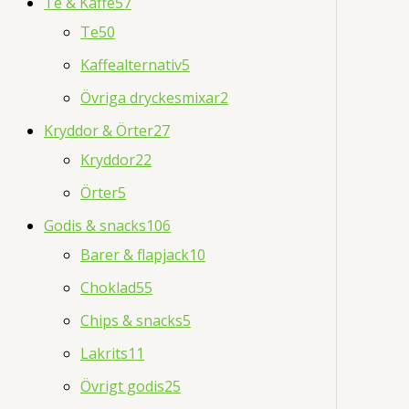
Te & Kaffe
57
Te
50
Kaffealternativ
5
Övriga dryckesmixar
2
Kryddor & Örter
27
Kryddor
22
Örter
5
Godis & snacks
106
Barer & flapjack
10
Choklad
55
Chips & snacks
5
Lakrits
11
Övrigt godis
25