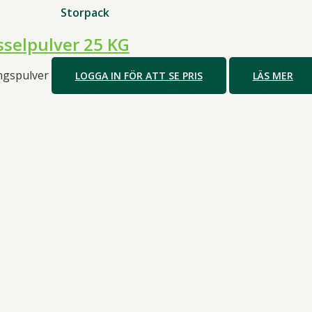
Storpack
selpulver 25 KG
ngspulver
LOGGA IN FÖR ATT SE PRIS
LÄS MER