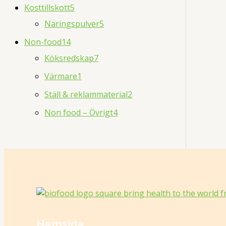
Kosttillskott
5
Näringspulver
5
Non-food
14
Köksredskap
7
Värmare
1
Ställ & reklammaterial
2
Non food – Övrigt
4
Hemsida