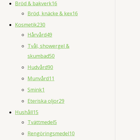
Bröd & bakverk
16
Bröd, knäcke & kex
16
Kosmetik
230
Hårvård
49
Tvål, showergel &
skumbad
50
Hudvård
90
Munvård
11
Smink
1
Eteriska oljor
29
Hushåll
15
Tvättmedel
5
Rengöringsmedel
10