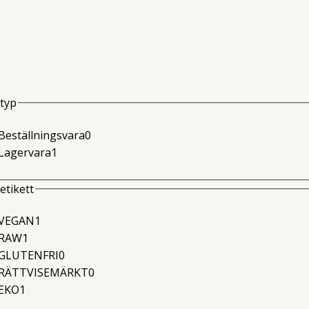
typ
0
Beställningsvara
0
1
produkter
Lagervara
1
produkter
etikett
1
VEGAN
1
1
produkter
RAW
1
produkter
0
GLUTENFRI
0
produkter
0
RÄTTVISEMÄRKT
0
1
produkter
EKO
1
produkter