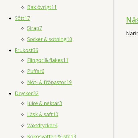
Bak övrigt
11
Näs
Sött
17
Sirap
7
Näri
Socker & sötning
10
Frukost
36
Flingor & flakes
11
Puffar
6
Nöt- & fröpastor
19
Drycker
32
Juice & nektar
3
Läsk & saft
10
Växtdrycker
4
Kokosvatten & iste
13