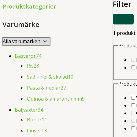
Filter
d
Produktkategorier
u
VISA
c
Varumärke
ELLER
DÖLJ
t
1 produkt
FILTER
s
Produkt
s
Basvaror
74
e
Ris
28
a
Säd – hel & skalad
10
r
Produkt
Pasta & nudlar
27
c
Quinoa & amaranth mm
9
h
Baljväxter
34
Bönor
11
Linser
13