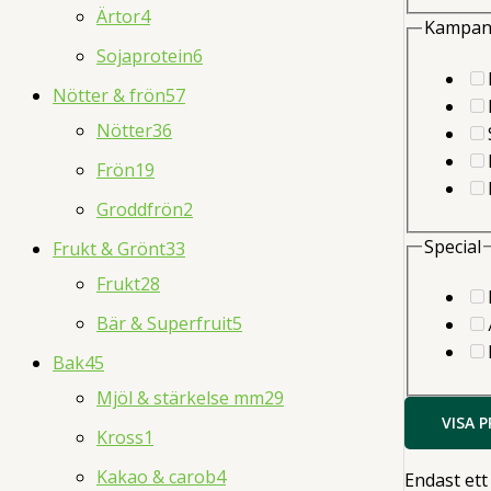
Ärtor
4
Kampan
Sojaprotein
6
Nötter & frön
57
Nötter
36
Frön
19
Groddfrön
2
Special
Frukt & Grönt
33
Frukt
28
Bär & Superfruit
5
Bak
45
Mjöl & stärkelse mm
29
VISA 
Kross
1
Kakao & carob
4
Endast ett