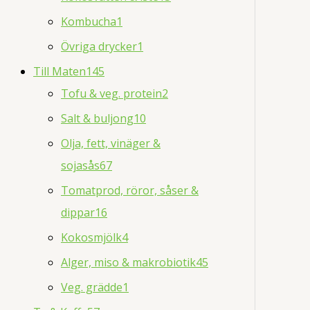
Kombucha
1
Övriga drycker
1
Till Maten
145
Tofu & veg. protein
2
Salt & buljong
10
Olja, fett, vinäger &
sojasås
67
Tomatprod, röror, såser &
dippar
16
Kokosmjölk
4
Alger, miso & makrobiotik
45
Veg. grädde
1