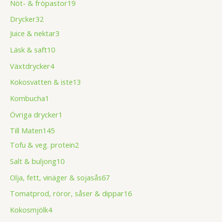
Nöt- & fröpastor
19
Drycker
32
Juice & nektar
3
Läsk & saft
10
Växtdrycker
4
Kokosvatten & iste
13
Kombucha
1
Övriga drycker
1
Till Maten
145
Tofu & veg. protein
2
Salt & buljong
10
Olja, fett, vinäger & sojasås
67
Tomatprod, röror, såser & dippar
16
Kokosmjölk
4