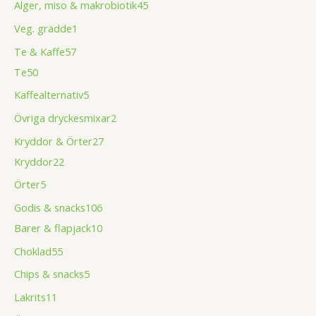
Alger, miso & makrobiotik
45
Veg. grädde
1
Te & Kaffe
57
Te
50
Kaffealternativ
5
Övriga dryckesmixar
2
Kryddor & Örter
27
Kryddor
22
Örter
5
Godis & snacks
106
Barer & flapjack
10
Choklad
55
Chips & snacks
5
Lakrits
11