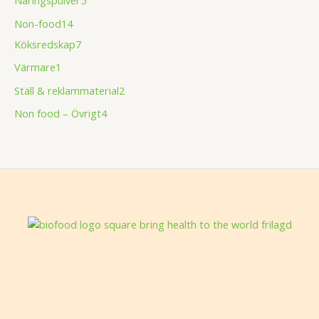
Non-food
14
Köksredskap
7
Värmare
1
Ställ & reklammaterial
2
Non food – Övrigt
4