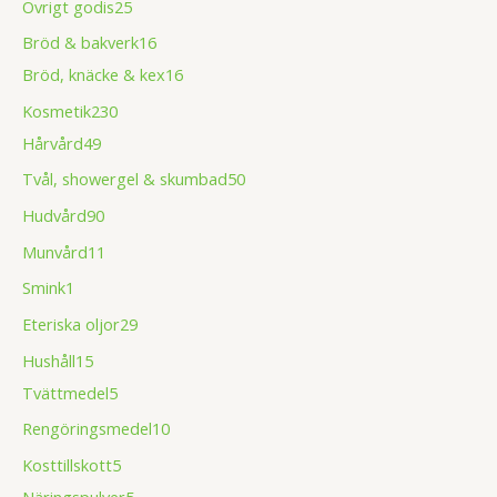
Övrigt godis
25
Bröd & bakverk
16
Bröd, knäcke & kex
16
Kosmetik
230
Hårvård
49
Tvål, showergel & skumbad
50
Hudvård
90
Munvård
11
Smink
1
Eteriska oljor
29
Hushåll
15
Tvättmedel
5
Rengöringsmedel
10
Kosttillskott
5
Näringspulver
5