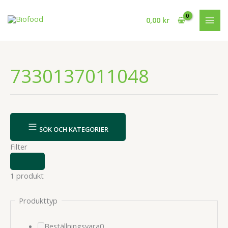
Hoppa
till
0,00
kr
innehåll
7330137011048
SÖK OCH KATEGORIER
Filter
VISA
ELLER
1 produkt
DÖLJ
FILTER
Produkttyp
0
Beställningsvara
0