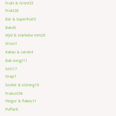
Frukt & Grönt
33
Frukt
28
Bär & Superfruit
5
Bak
45
Mjöl & stärkelse mm
29
Kross
1
Kakao & carob
4
Bak övrigt
11
Sött
17
Sirap
7
Socker & sötning
10
Frukost
36
Flingor & flakes
11
Puffar
6