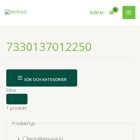
Hoppa
till
0,00
kr
innehåll
7330137012250
SÖK OCH KATEGORIER
Filter
VISA
ELLER
1 produkt
DÖLJ
FILTER
Produkttyp
1
Beställningsvara
1