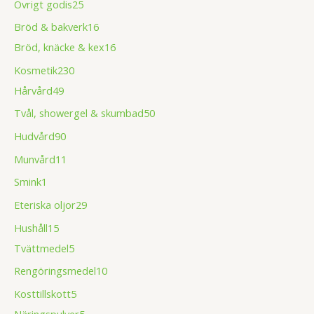
Övrigt godis
25
Bröd & bakverk
16
Bröd, knäcke & kex
16
Kosmetik
230
Hårvård
49
Tvål, showergel & skumbad
50
Hudvård
90
Munvård
11
Smink
1
Eteriska oljor
29
Hushåll
15
Tvättmedel
5
Rengöringsmedel
10
Kosttillskott
5
Näringspulver
5