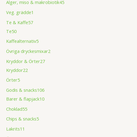
Alger, miso & makrobiotik
45
Veg. grädde
1
Te & Kaffe
57
Te
50
Kaffealternativ
5
Övriga dryckesmixar
2
Kryddor & Örter
27
Kryddor
22
Örter
5
Godis & snacks
106
Barer & flapjack
10
Choklad
55
Chips & snacks
5
Lakrits
11