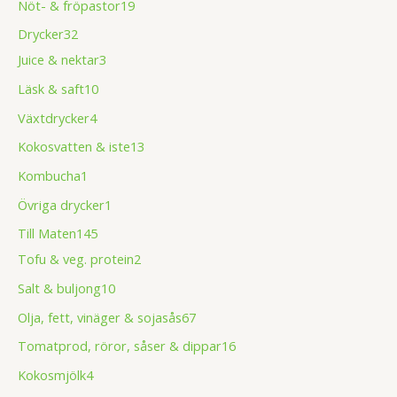
Nöt- & fröpastor
19
Drycker
32
Juice & nektar
3
Läsk & saft
10
Växtdrycker
4
Kokosvatten & iste
13
Kombucha
1
Övriga drycker
1
Till Maten
145
Tofu & veg. protein
2
Salt & buljong
10
Olja, fett, vinäger & sojasås
67
Tomatprod, röror, såser & dippar
16
Kokosmjölk
4