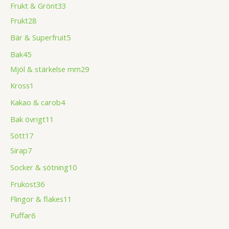
Frukt & Grönt
33
Frukt
28
Bär & Superfruit
5
Bak
45
Mjöl & stärkelse mm
29
Kross
1
Kakao & carob
4
Bak övrigt
11
Sött
17
Sirap
7
Socker & sötning
10
Frukost
36
Flingor & flakes
11
Puffar
6