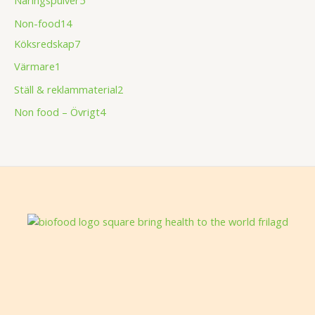
Non-food
14
Köksredskap
7
Värmare
1
Ställ & reklammaterial
2
Non food – Övrigt
4