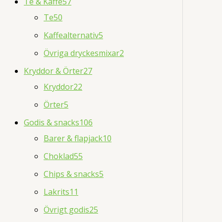
Te & Kaffe
57
Te
50
Kaffealternativ
5
Övriga dryckesmixar
2
Kryddor & Örter
27
Kryddor
22
Örter
5
Godis & snacks
106
Barer & flapjack
10
Choklad
55
Chips & snacks
5
Lakrits
11
Övrigt godis
25