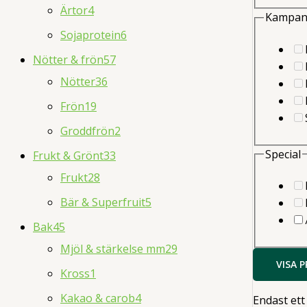
Ärtor
4
Kampan
Sojaprotein
6
Nötter & frön
57
Nötter
36
Frön
19
Groddfrön
2
Special
Frukt & Grönt
33
Frukt
28
Bär & Superfruit
5
Bak
45
Mjöl & stärkelse mm
29
VISA 
Kross
1
Kakao & carob
4
Endast ett