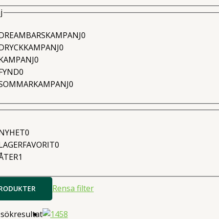
j
0
DREAMBARSKAMPANJ
0
0
produkter
DRYCKKAMPANJ
0
0
produkter
KAMPANJ
0
0
produkter
FYND
0
produkter
0
SOMMARKAMPANJ
0
produkter
0
NYHET
0
produkter
0
LAGERFAVORIT
0
1
produkter
ÅTER
1
produkter
Rensa filter
PRODUKTER
 sökresultat