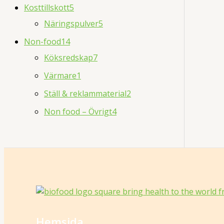
Kosttillskott
5
Näringspulver
5
Non-food
14
Köksredskap
7
Värmare
1
Ställ & reklammaterial
2
Non food – Övrigt
4
Hemsida