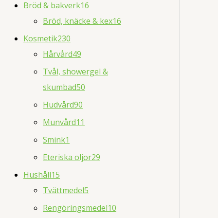
Bröd & bakverk
16
Bröd, knäcke & kex
16
Kosmetik
230
Hårvård
49
Tvål, showergel &
skumbad
50
Hudvård
90
Munvård
11
Smink
1
Eteriska oljor
29
Hushåll
15
Tvättmedel
5
Rengöringsmedel
10