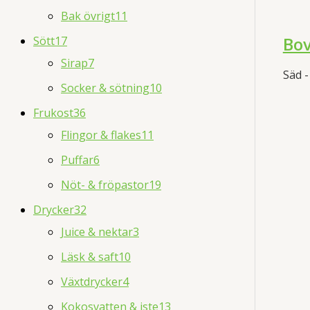
Bak övrigt
11
Bov
Sött
17
Sirap
7
Säd -
Socker & sötning
10
Frukost
36
Flingor & flakes
11
Puffar
6
Nöt- & fröpastor
19
Drycker
32
Juice & nektar
3
Läsk & saft
10
Växtdrycker
4
Kokosvatten & iste
13