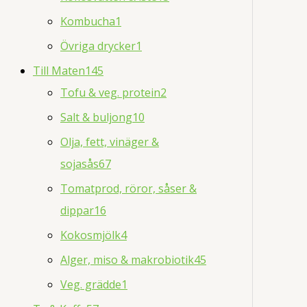
Kombucha
1
Övriga drycker
1
Till Maten
145
Tofu & veg. protein
2
Salt & buljong
10
Olja, fett, vinäger &
sojasås
67
Tomatprod, röror, såser &
dippar
16
Kokosmjölk
4
Alger, miso & makrobiotik
45
Veg. grädde
1