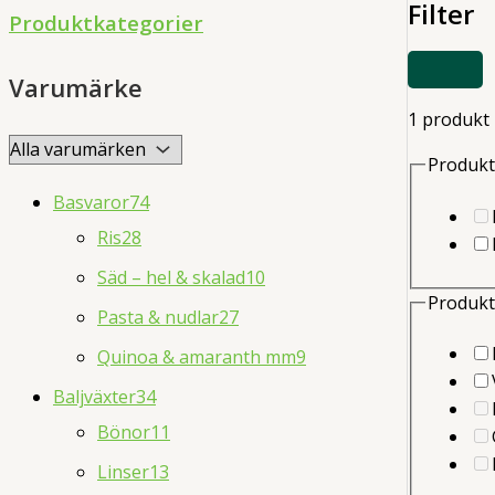
Filter
d
Produktkategorier
u
VISA
c
Varumärke
ELLER
DÖLJ
t
1 produkt
FILTER
s
Produkt
s
Basvaror
74
e
Ris
28
a
Säd – hel & skalad
10
r
Produkt
Pasta & nudlar
27
c
Quinoa & amaranth mm
9
h
Baljväxter
34
Bönor
11
Linser
13