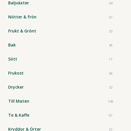
Baljväxter
34
Nötter & frön
57
Frukt & Grönt
33
Bak
45
Sött
17
Frukost
36
Drycker
32
Till Maten
145
Te & Kaffe
57
Kryddor & Örter
27