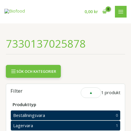
Hoppa
till
0,00
kr
innehåll
7330137025878
SÖK OCH KATEGORIER
Filter
1 produkt
VISA
ELLER
DÖLJ
Produkttyp
FILTER
Beställningsvara
0
0
produkter
Lagervara
1
1