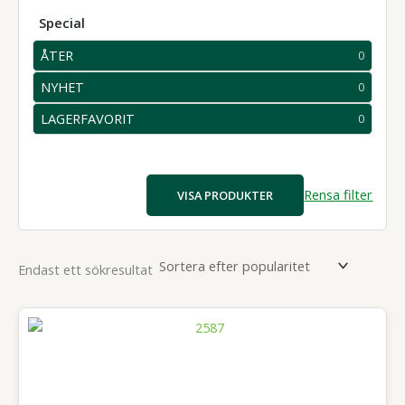
Special
ÅTER
0
0
produkter
NYHET
0
0
produkter
LAGERFAVORIT
0
0
produkter
Rensa filter
VISA PRODUKTER
Endast ett sökresultat