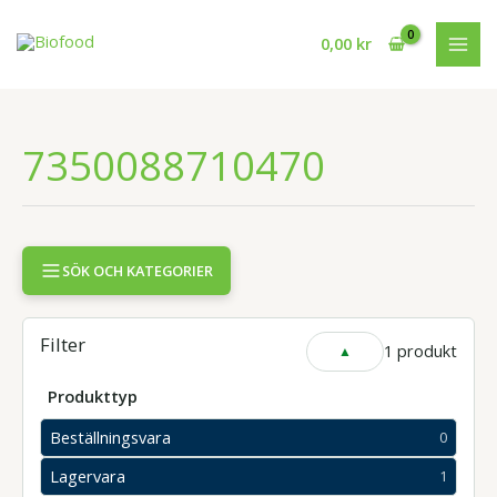
Hoppa
till
0,00
kr
innehåll
7350088710470
SÖK OCH KATEGORIER
Filter
1 produkt
VISA
ELLER
DÖLJ
Produkttyp
FILTER
Beställningsvara
0
0
produkter
Lagervara
1
1