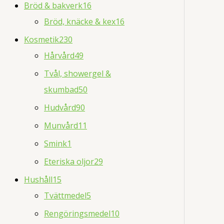
Bröd & bakverk
16
Bröd, knäcke & kex
16
Kosmetik
230
Hårvård
49
Tvål, showergel &
skumbad
50
Hudvård
90
Munvård
11
Smink
1
Eteriska oljor
29
Hushåll
15
Tvättmedel
5
Rengöringsmedel
10