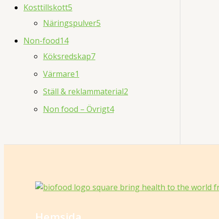
Kosttillskott
5
Näringspulver
5
Non-food
14
Köksredskap
7
Värmare
1
Ställ & reklammaterial
2
Non food – Övrigt
4
Hemsida