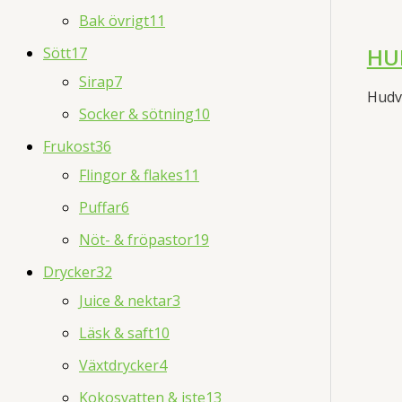
Bak övrigt
11
HUM
Sött
17
Sirap
7
Hudv
Socker & sötning
10
Frukost
36
Flingor & flakes
11
Puffar
6
Nöt- & fröpastor
19
Drycker
32
Juice & nektar
3
Läsk & saft
10
Växtdrycker
4
Kokosvatten & iste
13