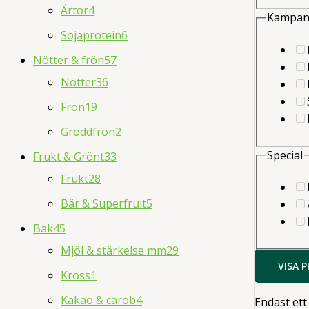
Ärtor
4
Kampan
Sojaprotein
6
Nötter & frön
57
Nötter
36
Frön
19
Groddfrön
2
Special
Frukt & Grönt
33
Frukt
28
Bär & Superfruit
5
Bak
45
Mjöl & stärkelse mm
29
VISA 
Kross
1
Kakao & carob
4
Endast ett