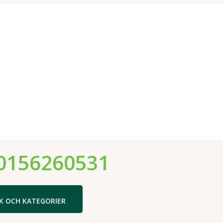
0156260531
K OCH KATEGORIER