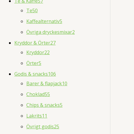
Te & Kaffe
57
Te
50
Kaffealternativ
5
Övriga dryckesmixar
2
Kryddor & Örter
27
Kryddor
22
Örter
5
Godis & snacks
106
Barer & flapjack
10
Choklad
55
Chips & snacks
5
Lakrits
11
Övrigt godis
25