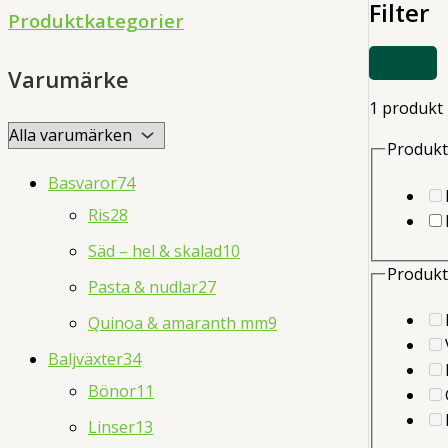
Filter
d
Produktkategorier
u
VISA
c
Varumärke
ELLER
DÖLJ
t
1 produkt
FILTER
s
Produkt
s
Basvaror
74
e
Ris
28
a
Säd – hel & skalad
10
r
Produkt
Pasta & nudlar
27
c
Quinoa & amaranth mm
9
h
Baljväxter
34
Bönor
11
Linser
13