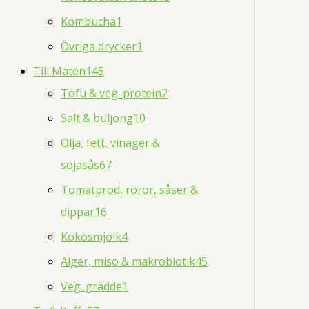
Kombucha
1
Övriga drycker
1
Till Maten
145
Tofu & veg. protein
2
Salt & buljong
10
Olja, fett, vinäger &
sojasås
67
Tomatprod, röror, såser &
dippar
16
Kokosmjölk
4
Alger, miso & makrobiotik
45
Veg. grädde
1