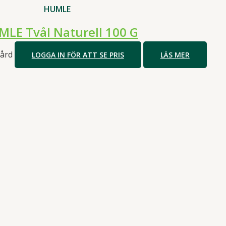
HUMLE
LE Tvål Naturell 100 G
ård
LOGGA IN FÖR ATT SE PRIS
LÄS MER