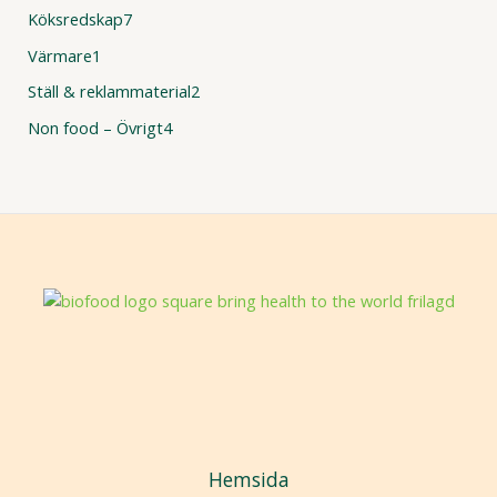
Köksredskap
7
Värmare
1
Ställ & reklammaterial
2
Non food – Övrigt
4
Hemsida