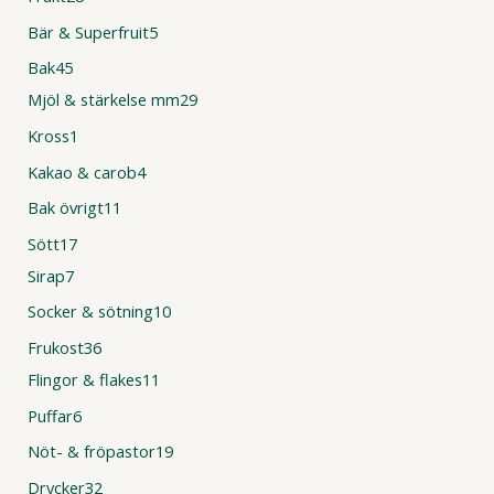
Bär & Superfruit
5
Bak
45
Mjöl & stärkelse mm
29
Kross
1
Kakao & carob
4
Bak övrigt
11
Sött
17
Sirap
7
Socker & sötning
10
Frukost
36
Flingor & flakes
11
Puffar
6
Nöt- & fröpastor
19
Drycker
32