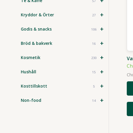
+
Te & Kaffe
57
+
Kryddor & Örter
27
+
Godis & snacks
106
+
Bröd & bakverk
16
+
Kosmetik
Va
230
Ch
+
Hushåll
15
Ch
+
Kosttillskott
5
+
Non-food
14