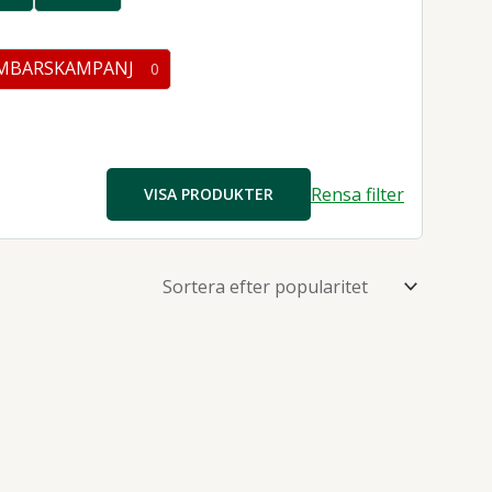
0
ter
produkter
MBARSKAMPANJ
0
kter
Rensa filter
VISA PRODUKTER