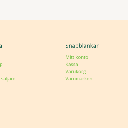
a
Snabblänkar
Mitt konto
p
Kassa
Varukorg
rsäljare
Varumärken