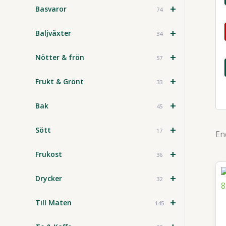
+
Basvaror
74
+
Baljväxter
34
+
Nötter & frön
57
+
Frukt & Grönt
33
+
Bak
45
+
Sött
17
En
+
Frukost
36
+
Drycker
32
+
Till Maten
145