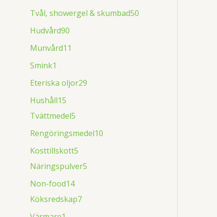
Tvål, showergel & skumbad
50
Hudvård
90
Munvård
11
Smink
1
Eteriska oljor
29
Hushåll
15
Tvättmedel
5
Rengöringsmedel
10
Kosttillskott
5
Näringspulver
5
Non-food
14
Köksredskap
7
Värmare
1