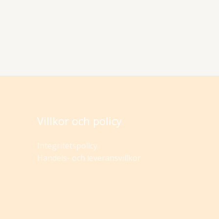
Villkor och policy
Integritetspolicy
Handels- och leveransvillkor