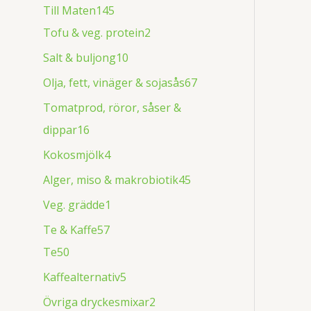
Till Maten
145
Tofu & veg. protein
2
Salt & buljong
10
Olja, fett, vinäger & sojasås
67
Tomatprod, röror, såser &
dippar
16
Kokosmjölk
4
Alger, miso & makrobiotik
45
Veg. grädde
1
Te & Kaffe
57
Te
50
Kaffealternativ
5
Övriga dryckesmixar
2