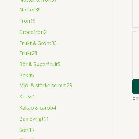
Nötter
36
Frön
19
Groddfrön
2
Frukt & Grönt
33
Frukt
28
Bär & Superfruit
5
Bak
45
Mjöl & stärkelse mm
29
Kross
1
En
Kakao & carob
4
Bak övrigt
11
Sött
17