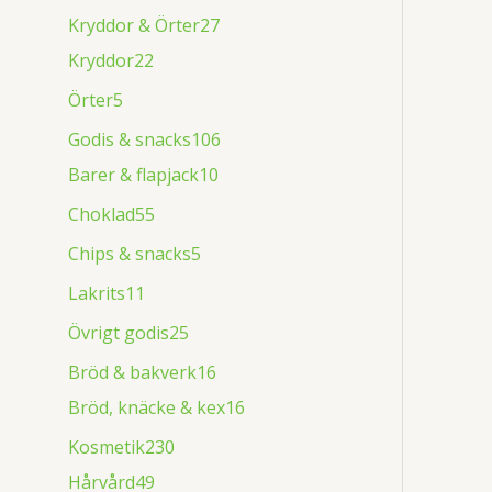
Kryddor & Örter
27
Kryddor
22
Örter
5
Godis & snacks
106
Barer & flapjack
10
Choklad
55
Chips & snacks
5
Lakrits
11
Övrigt godis
25
Bröd & bakverk
16
Bröd, knäcke & kex
16
Kosmetik
230
Hårvård
49