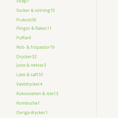
Sirap
7
Socker & sötning
10
Frukost
36
Flingor & flakes
11
Puffar
6
Nöt- & fröpastor
19
Drycker
32
Juice & nektar
3
Läsk & saft
10
Växtdrycker
4
Kokosvatten & iste
13
Kombucha
1
Övriga drycker
1