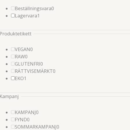
0
Beställningsvara
0
1
produkter
Lagervara
1
produkter
Produktetikett
0
VEGAN
0
0
produkter
RAW
0
produkter
0
GLUTENFRI
0
produkter
0
RÄTTVISEMÄRKT
0
1
produkter
EKO
1
produkter
Kampanj
0
KAMPANJ
0
0
produkter
FYND
0
produkter
0
SOMMARKAMPANJ
0