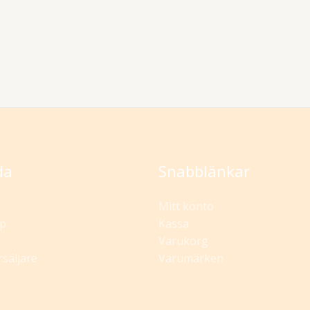
da
Snabblänkar
Mitt konto
p
Kassa
Varukorg
rsäljare
Varumärken