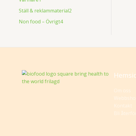
Ställ & reklammaterial
2
Non food – Övrigt
4
Hemsi
Om oss
Webbsho
Kontakt
Bli återfö