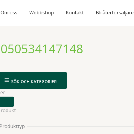
Om oss
Webbshop
Kontakt
Bli återförsäljare
8050534147148
SÖK OCH KATEGORIER
ter
VISA
ELLER
produkt
DÖLJ
FILTER
Produkttyp