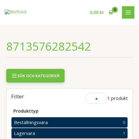
Hoppa
till
0,00
kr
innehåll
8713576282542
SÖK OCH KATEGORIER
Filter
1 produkt
VISA
ELLER
DÖLJ
Produkttyp
FILTER
Beställningsvara
0
0
produkter
Lagervara
1
1