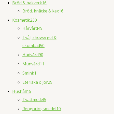
Bröd & bakverk
16
Bröd, knäcke & kex
16
Kosmetik
230
Hårvård
49
Tvål, showergel &
skumbad
50
Hudvård
90
Munvård
11
Smink
1
Eteriska oljor
29
Hushåll
15
Tvättmedel
5
Rengöringsmedel
10