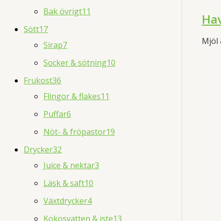
Bak övrigt
11
Hav
Sött
17
Mjöl
Sirap
7
Socker & sötning
10
Frukost
36
Flingor & flakes
11
Puffar
6
Nöt- & fröpastor
19
Drycker
32
Juice & nektar
3
Läsk & saft
10
Växtdrycker
4
Kokosvatten & iste
13