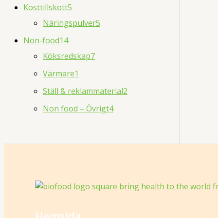
Kosttillskott
5
Näringspulver
5
Non-food
14
Köksredskap
7
Värmare
1
Ställ & reklammaterial
2
Non food – Övrigt
4
Hemsida