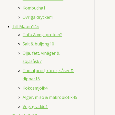
Kombucha
1
Övriga drycker
1
Till Maten
145
Tofu & veg. protein
2
Salt & buljong
10
Olja, fett, vinäger &
sojasås
67
Tomatprod, röror, såser &
dippar
16
Kokosmjölk
4
Alger, miso & makrobiotik
45
Veg. grädde
1