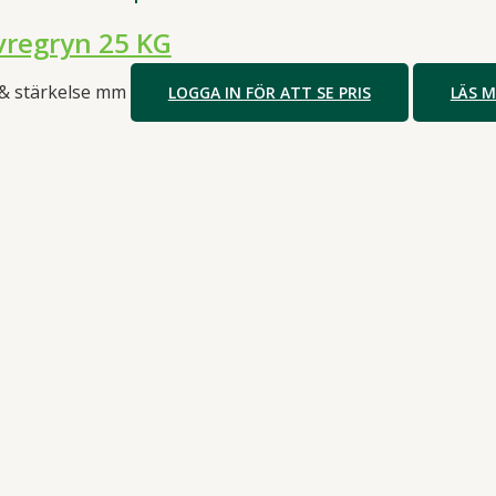
regryn 25 KG
 & stärkelse mm
LOGGA IN FÖR ATT SE PRIS
LÄS 