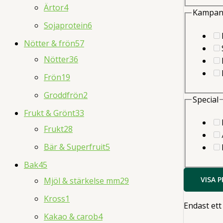
Ärtor
4
Kampan
Sojaprotein
6
Nötter & frön
57
Nötter
36
Frön
19
Groddfrön
2
Special
Frukt & Grönt
33
Frukt
28
Bär & Superfruit
5
Bak
45
VISA 
Mjöl & stärkelse mm
29
Kross
1
Endast ett
Kakao & carob
4