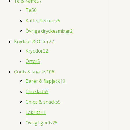
Te & Kaffe
57
Te
50
Kaffealternativ
5
Övriga dryckesmixar
2
Kryddor & Örter
27
Kryddor
22
Örter
5
Godis & snacks
106
Barer & flapjack
10
Choklad
55
Chips & snacks
5
Lakrits
11
Övrigt godis
25