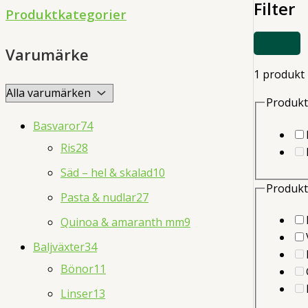
Filter
d
Produktkategorier
u
VISA
c
Varumärke
ELLER
DÖLJ
t
1 produkt
FILTER
s
Produkt
s
Basvaror
74
e
Ris
28
a
Säd – hel & skalad
10
r
Produkt
Pasta & nudlar
27
c
Quinoa & amaranth mm
9
h
Baljväxter
34
Bönor
11
Linser
13