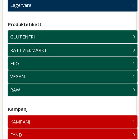
produkter
Lagervara
1
1
produkter
Produktetikett
GLUTENFRI
0
0
produkter
RÄTTVISEMÄRKT
0
0
produkter
EKO
1
1
produkter
VEGAN
1
1
produkter
RAW
0
0
produkter
Kampanj
KAMPANJ
1
1
produkter
FYND
0
0