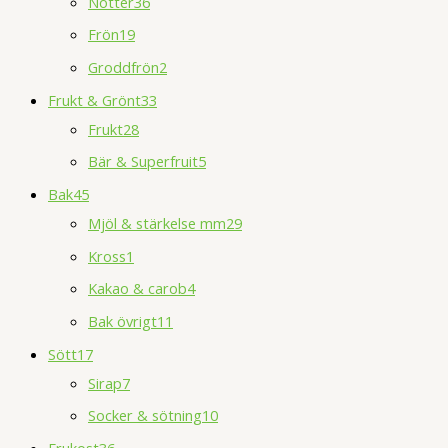
Nötter
36
Frön
19
Groddfrön
2
Frukt & Grönt
33
Frukt
28
Bär & Superfruit
5
Bak
45
Mjöl & stärkelse mm
29
Kross
1
Kakao & carob
4
Bak övrigt
11
Sött
17
Sirap
7
Socker & sötning
10
Frukost
36