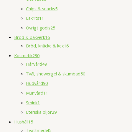
Chips & snacks
5
Lakrits
11
Övrigt godis
25
Bröd & bakverk
16
Bröd, knäcke & kex
16
Kosmetik
230
Hårvård
49
Tvål, showergel & skumbad
50
Hudvård
90
Munvård
11
Smink
1
Eteriska oljor
29
Hushåll
15
Tvättmedel
5