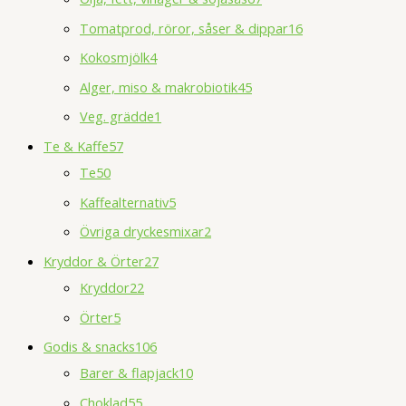
Tomatprod, röror, såser & dippar
16
Kokosmjölk
4
Alger, miso & makrobiotik
45
Veg. grädde
1
Te & Kaffe
57
Te
50
Kaffealternativ
5
Övriga dryckesmixar
2
Kryddor & Örter
27
Kryddor
22
Örter
5
Godis & snacks
106
Barer & flapjack
10
Choklad
55