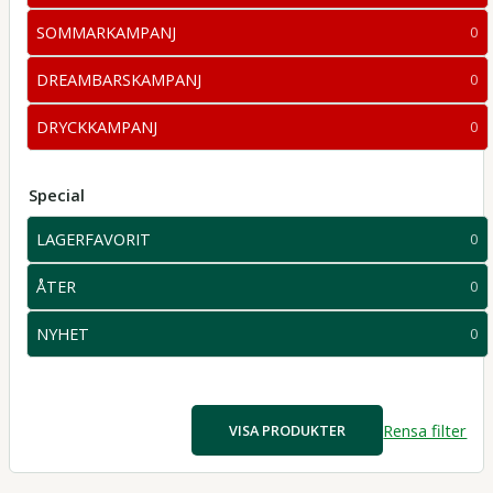
produkter
SOMMARKAMPANJ
0
0
produkter
DREAMBARSKAMPANJ
0
0
produkter
DRYCKKAMPANJ
0
0
produkter
Special
LAGERFAVORIT
0
0
produkter
ÅTER
0
0
produkter
NYHET
0
0
produkter
Rensa filter
VISA PRODUKTER