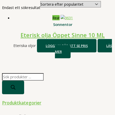
Endast ett sökresultat
Rea!
Sonnentor
Eterisk olja Öppet Sinne 10 ML
Eteriska oljor
LOGGA IN FÖR ATT SE PRIS
LÄS
MER
P
r
o
d
Produktkategorier
u
c