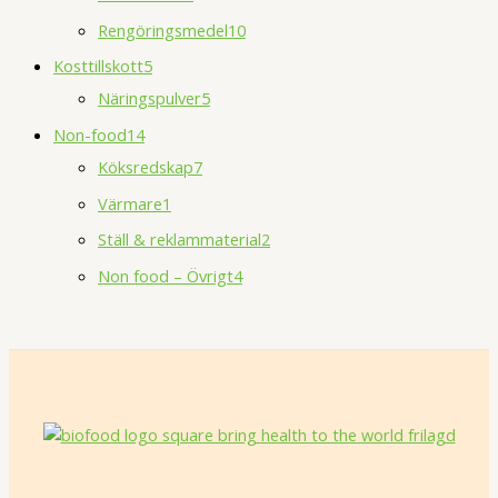
Rengöringsmedel
10
Kosttillskott
5
Näringspulver
5
Non-food
14
Köksredskap
7
Värmare
1
Ställ & reklammaterial
2
Non food – Övrigt
4