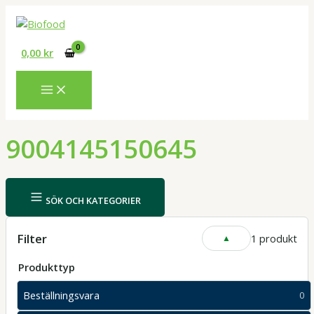
Hoppa
till
innehåll
0,00
kr
9004145150645
SÖK OCH KATEGORIER
Filter
1 produkt
VISA
ELLER
DÖLJ
Produkttyp
FILTER
Beställningsvara
0
0