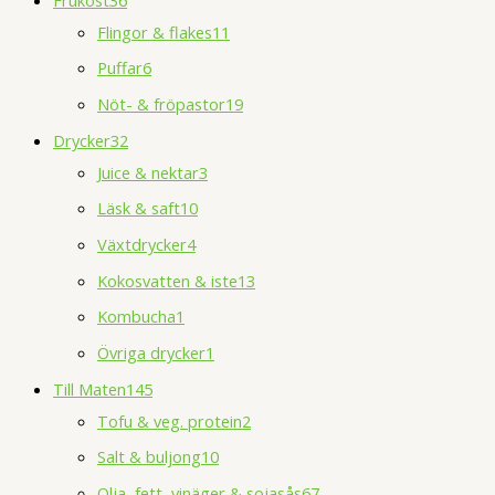
Flingor & flakes
11
Puffar
6
Nöt- & fröpastor
19
Drycker
32
Juice & nektar
3
Läsk & saft
10
Växtdrycker
4
Kokosvatten & iste
13
Kombucha
1
Övriga drycker
1
Till Maten
145
Tofu & veg. protein
2
Salt & buljong
10
Olja, fett, vinäger & sojasås
67