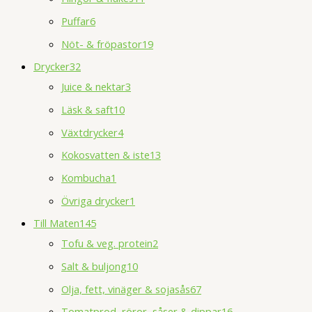
Puffar
6
Nöt- & fröpastor
19
Drycker
32
Juice & nektar
3
Läsk & saft
10
Växtdrycker
4
Kokosvatten & iste
13
Kombucha
1
Övriga drycker
1
Till Maten
145
Tofu & veg. protein
2
Salt & buljong
10
Olja, fett, vinäger & sojasås
67
Tomatprod, röror, såser & dippar
16