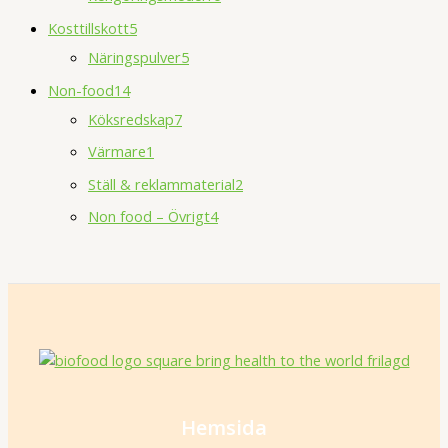
Kosttillskott
5
Näringspulver
5
Non-food
14
Köksredskap
7
Värmare
1
Ställ & reklammaterial
2
Non food – Övrigt
4
Hemsida