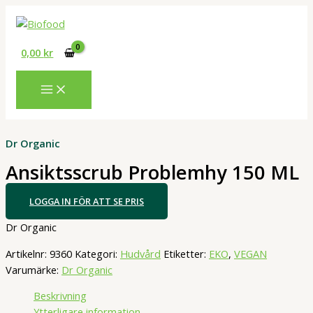
Hoppa
till
innehåll
0,00
kr
Dr Organic
Ansiktsscrub Problemhy 150 ML
LOGGA IN FÖR ATT SE PRIS
Dr Organic
Artikelnr:
9360
Kategori:
Hudvård
Etiketter:
EKO
,
VEGAN
Varumärke:
Dr Organic
Beskrivning
Ytterligare information