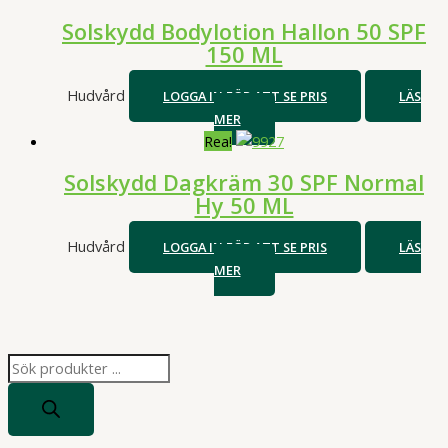
Solskydd Bodylotion Hallon 50 SPF
150 ML
Hudvård
LOGGA IN FÖR ATT SE PRIS
LÄS
MER
Rea!
Solskydd Dagkräm 30 SPF Normal
Hy 50 ML
Hudvård
LOGGA IN FÖR ATT SE PRIS
LÄS
MER
P
r
o