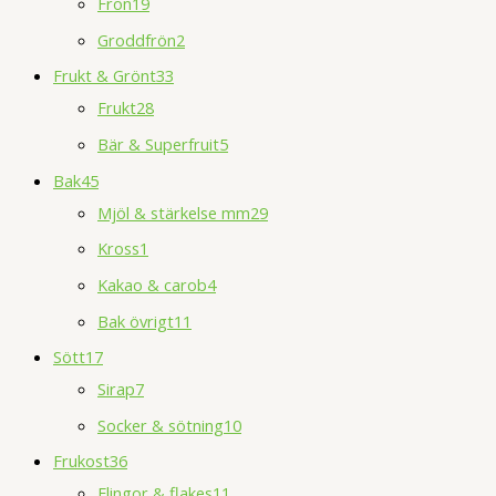
Frön
19
Groddfrön
2
Frukt & Grönt
33
Frukt
28
Bär & Superfruit
5
Bak
45
Mjöl & stärkelse mm
29
Kross
1
Kakao & carob
4
Bak övrigt
11
Sött
17
Sirap
7
Socker & sötning
10
Frukost
36
Flingor & flakes
11