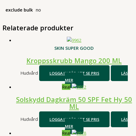
exclude bulk
no
Relaterade produkter
SKIN SUPER GOOD
Kroppsskrubb Mango 200 ML
Hudvård
LOGGA IN FÖR ATT SE PRIS
LÄS
MER
Rea!
Solskydd Dagkräm 50 SPF Fet Hy 50
ML
Hudvård
LOGGA IN FÖR ATT SE PRIS
LÄS
MER
Rea!