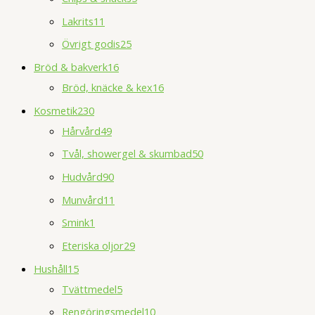
Lakrits
11
Övrigt godis
25
Bröd & bakverk
16
Bröd, knäcke & kex
16
Kosmetik
230
Hårvård
49
Tvål, showergel & skumbad
50
Hudvård
90
Munvård
11
Smink
1
Eteriska oljor
29
Hushåll
15
Tvättmedel
5
Rengöringsmedel
10