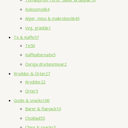
Kokosmjölk
4
Alger, miso & makrobiotik
45
Veg. grädde
1
Te & Kaffe
57
Te
50
Kaffealternativ
5
Övriga dryckesmixar
2
Kryddor & Örter
27
Kryddor
22
Örter
5
Godis & snacks
106
Barer & flapjack
10
Choklad
55
Chips & snacks
5