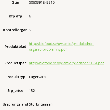
Gtin
5060391843315
Kfp dfp
6
Kontrollorgan
'-
http://biofood.se/pyramid/prodblad/dr-
Produktblad
organic-problemhy.pdf
Produktspec
http://biofood.se/pyramid/prodspec/9361.pdf
Produkttyp
Lagervara
Srp_price
132
Ursprungsland
Storbritannien