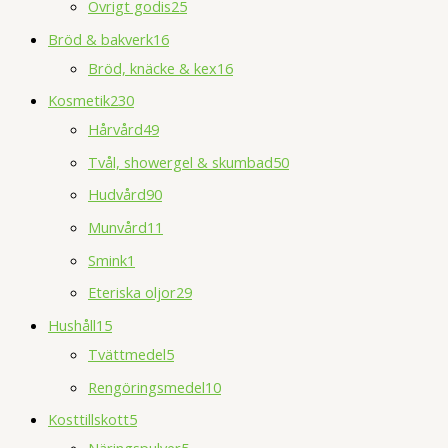
Övrigt godis
25
Bröd & bakverk
16
Bröd, knäcke & kex
16
Kosmetik
230
Hårvård
49
Tvål, showergel & skumbad
50
Hudvård
90
Munvård
11
Smink
1
Eteriska oljor
29
Hushåll
15
Tvättmedel
5
Rengöringsmedel
10
Kosttillskott
5