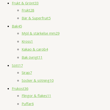
Frukt & Grönt
33
Frukt
28
Bär & Superfruit
5
Bak
45
Mjöl & stärkelse mm
29
Kross
1
Kakao & carob
4
Bak övrigt
11
Sött
17
Sirap
7
Socker & sötning
10
Frukost
36
Flingor & flakes
11
Puffar
6