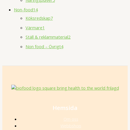
Näringspulver
5
Non-food
14
Köksredskap
7
Värmare
1
Ställ & reklammaterial
2
Non food – Övrigt
4
Hemsida
Om oss
Webbshop