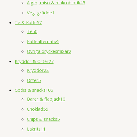
Alger, miso & makrobiotik
45
Veg. grädde
1
Te & Kaffe
57
Te
50
Kaffealternativ
5
Övriga dryckesmixar
2
Kryddor & Örter
27
Kryddor
22
Örter
5
Godis & snacks
106
Barer & flapjack
10
Choklad
55
Chips & snacks
5
Lakrits
11