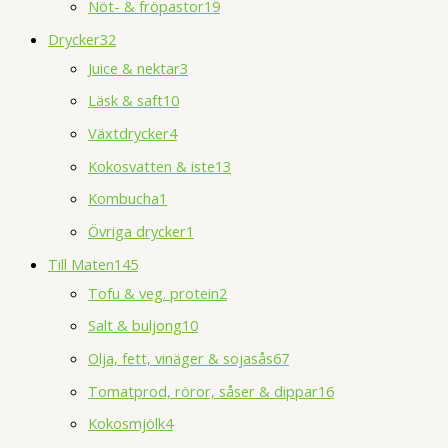
Nöt- & fröpastor
19
Drycker
32
Juice & nektar
3
Läsk & saft
10
Växtdrycker
4
Kokosvatten & iste
13
Kombucha
1
Övriga drycker
1
Till Maten
145
Tofu & veg. protein
2
Salt & buljong
10
Olja, fett, vinäger & sojasås
67
Tomatprod, röror, såser & dippar
16
Kokosmjölk
4