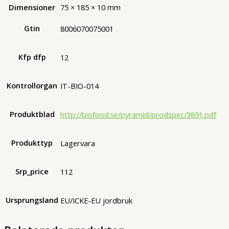
Dimensioner
75 × 185 × 10 mm
Gtin
8006070075001
Kfp dfp
12
Kontrollorgan
IT-BIO-014
Produktblad
http://biofood.se/pyramid/prodspec/3891.pdf
Produkttyp
Lagervara
Srp_price
112
Ursprungsland
EU/ICKE-EU jordbruk