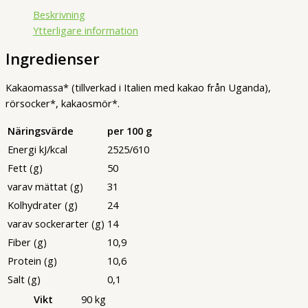
85
Beskrivning
G
Ytterligare information
mängd
Ingredienser
Kakaomassa* (tillverkad i Italien med kakao från Uganda),
rörsocker*, kakaosmör*.
Näringsvärde
per 100 g
Energi kJ/kcal
2525/610
Fett (g)
50
varav mättat (g)
31
Kolhydrater (g)
24
varav sockerarter (g)
14
Fiber (g)
10,9
Protein (g)
10,6
Salt (g)
0,1
Vikt
90 kg