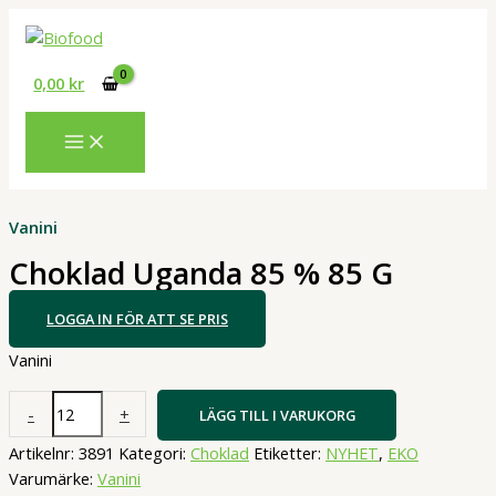
Hoppa
till
innehåll
0,00
kr
Vanini
Choklad Uganda 85 % 85 G
LOGGA IN FÖR ATT SE PRIS
Vanini
Choklad
-
+
LÄGG TILL I VARUKORG
Uganda
Artikelnr:
3891
Kategori:
Choklad
Etiketter:
NYHET
,
EKO
85
Varumärke:
Vanini
%