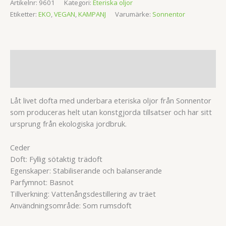
Artikelnr:
9601
Kategori:
Eteriska oljor
10
Etiketter:
EKO
,
VEGAN
,
KAMPANJ
Varumärke:
Sonnentor
ML
mängd
Beskrivning
Ytterligare information
Låt livet dofta med underbara eteriska oljor från Sonnentor
som produceras helt utan konstgjorda tillsatser och har sitt
ursprung från ekologiska jordbruk.
Ceder
Doft: Fyllig sötaktig trädoft
Egenskaper: Stabiliserande och balanserande
Parfymnot: Basnot
Tillverkning: Vattenångsdestillering av träet
Användningsområde: Som rumsdoft