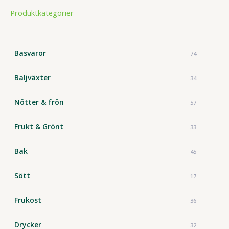
t
Produktkategorier
s
s
e
a
r
c
Basvaror
74
h
Baljväxter
34
Nötter & frön
57
Frukt & Grönt
33
Bak
45
Sött
17
Frukost
36
Drycker
32