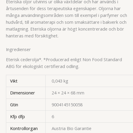
Eteriska oljor utvinns ur olika växtdelar och har används i
årtusenden för dess terapeutiska egenskaper. Oljorna har
många användningsområden som till exempel i parfymer och
hudvård, till aromaterapi och som smaksättare i bakverk och
matlagning. Eteriska oljorna är högt koncentrerade och bör
hanteras med försiktighet.
Ingredienser
Eterisk cederolja*. *Producerad enligt Non Food Standard
ABG för ekologiskt certifierad odling.
Vikt
0,043 kg
Dimensioner
24 × 24 × 68 mm
Gtin
9004145150058
Kfp dfp
6
Kontrollorgan
Austria Bio Garantie