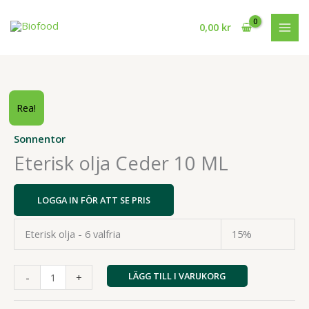
Hoppa
till
0,00
kr
innehåll
Rea!
Sonnentor
Eterisk olja Ceder 10 ML
LOGGA IN FÖR ATT SE PRIS
Eterisk olja - 6 valfria
15%
Eterisk
LÄGG TILL I VARUKORG
-
+
olja
Ceder