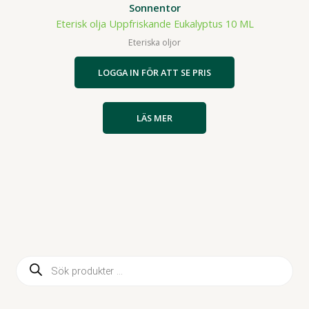
Sonnentor
Eterisk olja Uppfriskande Eukalyptus 10 ML
Eteriska oljor
LOGGA IN FÖR ATT SE PRIS
LÄS MER
P
r
o
d
u
c