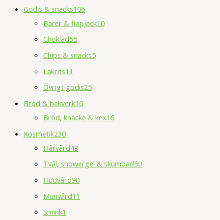
Godis & snacks
106
Barer & flapjack
10
Choklad
55
Chips & snacks
5
Lakrits
11
Övrigt godis
25
Bröd & bakverk
16
Bröd, knäcke & kex
16
Kosmetik
230
Hårvård
49
Tvål, showergel & skumbad
50
Hudvård
90
Munvård
11
Smink
1