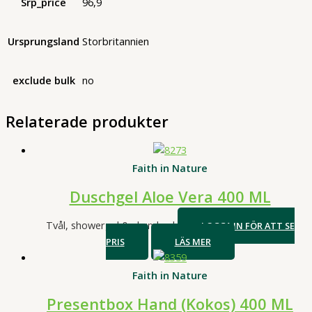
Srp_price
96,9
Ursprungsland
Storbritannien
exclude bulk
no
Relaterade produkter
Faith in Nature
Duschgel Aloe Vera 400 ML
Tvål, showergel & skumbad
LOGGA IN FÖR ATT SE
PRIS
LÄS MER
Faith in Nature
Presentbox Hand (Kokos) 400 ML