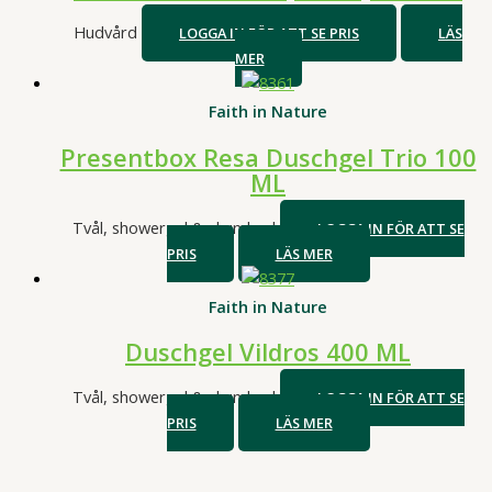
Hudvård
LOGGA IN FÖR ATT SE PRIS
LÄS
MER
Faith in Nature
Presentbox Resa Duschgel Trio 100
ML
Tvål, showergel & skumbad
LOGGA IN FÖR ATT SE
PRIS
LÄS MER
Faith in Nature
Duschgel Vildros 400 ML
Tvål, showergel & skumbad
LOGGA IN FÖR ATT SE
PRIS
LÄS MER