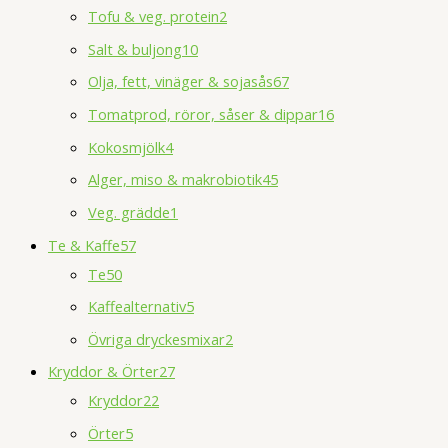
Tofu & veg. protein
2
Salt & buljong
10
Olja, fett, vinäger & sojasås
67
Tomatprod, röror, såser & dippar
16
Kokosmjölk
4
Alger, miso & makrobiotik
45
Veg. grädde
1
Te & Kaffe
57
Te
50
Kaffealternativ
5
Övriga dryckesmixar
2
Kryddor & Örter
27
Kryddor
22
Örter
5