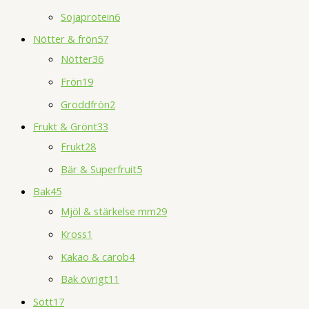
Sojaprotein
6
Nötter & frön
57
Nötter
36
Frön
19
Groddfrön
2
Frukt & Grönt
33
Frukt
28
Bär & Superfruit
5
Bak
45
Mjöl & stärkelse mm
29
Kross
1
Kakao & carob
4
Bak övrigt
11
Sött
17