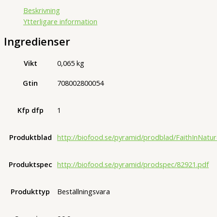
1
Beskrivning
ST
Ytterligare information
mängd
Ingredienser
Vikt
0,065 kg
Gtin
708002800054
Kfp dfp
1
Produktblad
http://biofood.se/pyramid/prodblad/FaithInNatu
Produktspec
http://biofood.se/pyramid/prodspec/82921.pdf
Produkttyp
Beställningsvara