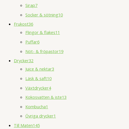
Sirap
7
Socker & sötning
10
Frukost
36
Flingor & flakes
11
Puffar
6
Nöt- & fröpastor
19
Drycker
32
Juice & nektar
3
Läsk & saft
10
Växtdrycker
4
Kokosvatten & iste
13
Kombucha
1
Övriga drycker
1
Till Maten
145