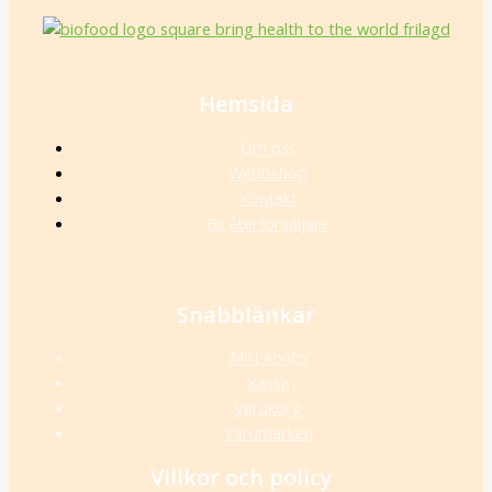
Hemsida
Om oss
Webbshop
Kontakt
Bli återförsäljare
Snabblänkar
Mitt konto
Kassa
Varukorg
Varumärken
Villkor och policy