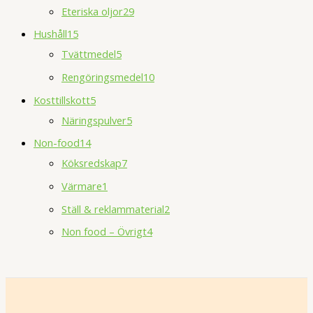
Eteriska oljor
29
Hushåll
15
Tvättmedel
5
Rengöringsmedel
10
Kosttillskott
5
Näringspulver
5
Non-food
14
Köksredskap
7
Värmare
1
Ställ & reklammaterial
2
Non food – Övrigt
4