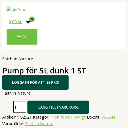
Hoppa
till
innehåll
0,00
kr
Faith in Nature
Pump för 5L dunk 1 ST
LOGGA IN FÖR ATT SE PRIS
Faith in Nature
Pump
LÄGG TILL I VARUKORG
för
Artikelnr:
82921
Kategori:
Non food - Övrigt
Etikett:
VEGAN
5L
Varumärke:
Faith in Nature
dunk