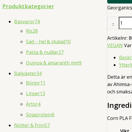
d
Produktkategorier
Georganic
u
Tandtråd
c
Basvaror
74
-
Grönmynta
t
Ris
28
Refill
Artikelnr:
8
s
Säd – hel & skalad
10
2
VEGAN
Va
s
ST
Pasta & nudlar
27
mängd
Beskr
e
Quinoa & amaranth mm
9
Ytter
a
Baljväxter
34
Detta är en
r
Bönor
11
av Ahimsa-s
c
och smaksa
Linser
13
h
Ingred
Ärtor
4
Sojaprotein
6
Corn PLA F
Nötter & frön
57
Vikt