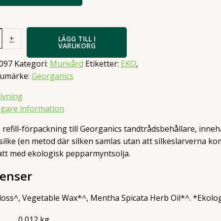
s
+
LÄGG TILL I
VARUKORG
097
Kategori:
Munvård
Etiketter:
EKO
,
rumärke:
Georganics
ivning
ligare information
 refill-förpackning till Georganics tandtrådsbehållare, inneh
ilke (en metod där silken samlas utan att silkeslarverna kom
tt med ekologisk pepparmyntsolja.
ienser
loss^, Vegetable Wax*^, Mentha Spicata Herb Oil*^. *Ekologi
0,012 kg