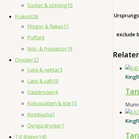
Socker & sötning
10
Ursprungs
Frukost
36
Flingor & flakes
11
exclude 
Puffar
6
Nöt- & fröpastor
19
Relate
Drycker
32
Juice & nektar
3
Kingf
Läsk & saft
10
Tan
Växtdrycker
4
Kokosvatten & iste
13
Munv
Kombucha
1
Kingf
Övriga drycker
1
Tan
Till Maten
145