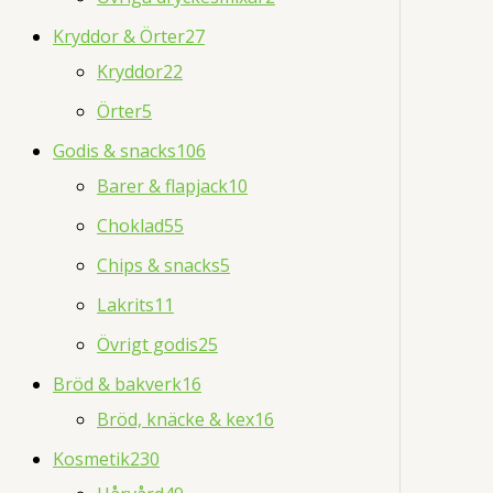
Kryddor & Örter
27
Kryddor
22
Örter
5
Godis & snacks
106
Barer & flapjack
10
Choklad
55
Chips & snacks
5
Lakrits
11
Övrigt godis
25
Bröd & bakverk
16
Bröd, knäcke & kex
16
Kosmetik
230