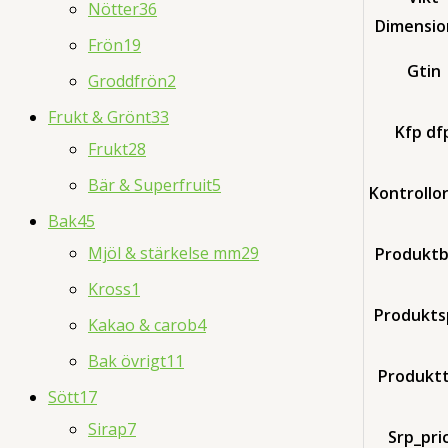
Nötter
36
Dimensio
Frön
19
Gtin
Groddfrön
2
Frukt & Grönt
33
Kfp df
Frukt
28
Bär & Superfruit
5
Kontrollo
Bak
45
Mjöl & stärkelse mm
29
Produktb
Kross
1
Produkts
Kakao & carob
4
Bak övrigt
11
Produkt
Sött
17
Sirap
7
Srp_pri