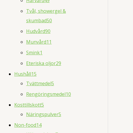
Hårvård
49
Tvål, showergel &
skumbad
50
Hudvård
90
Munvård
11
Smink
1
Eteriska oljor
29
Hushåll
15
Tvättmedel
5
Rengöringsmedel
10
Kosttillskott
5
Näringspulver
5
Non-food
14