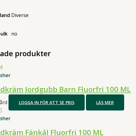
land
Diverse
bulk
no
rade produkter
isher
dkräm Jordgubb Barn Fluorfri 100 ML
ård
LOGGA IN FÖR ATT SE PRIS
LÄS MER
isher
dkräm Fänkål Fluorfri 100 ML