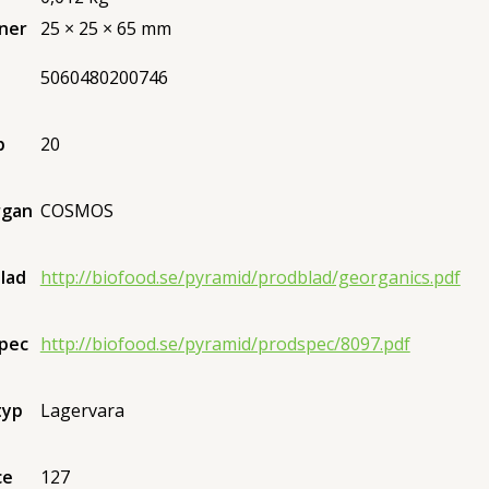
ner
25 × 25 × 65 mm
5060480200746
p
20
rgan
COSMOS
lad
http://biofood.se/pyramid/prodblad/georganics.pdf
pec
http://biofood.se/pyramid/prodspec/8097.pdf
typ
Lagervara
ce
127