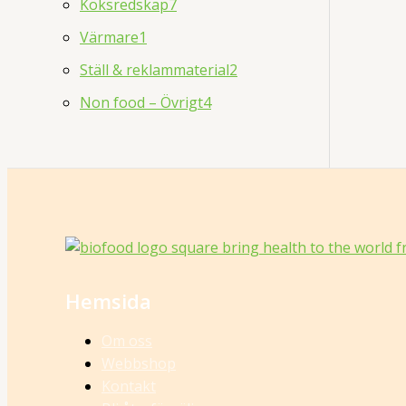
Köksredskap
7
Värmare
1
Ställ & reklammaterial
2
Non food – Övrigt
4
Hemsida
Om oss
Webbshop
Kontakt