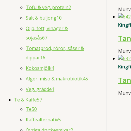
Tofu & veg. protein
2
Munv
Salt & buljong
10
Kingf
Olja, fett, vinäger &
Tan
sojasås
67
Tomatprod, röror, såser &
Munv
dippar
16
Kingf
Kokosmjölk
4
Tan
Alger, miso & makrobiotik
45
Veg. grädde
1
Munv
Te & Kaffe
57
Te
50
Kaffealternativ
5
Övriga dryckesmixar
2