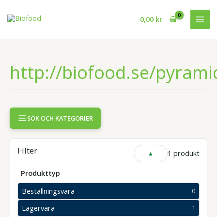
Hoppa
till
0,00
kr
innehåll
http://biofood.se/pyram
SÖK OCH KATEGORIER
Filter
1 produkt
VISA
ELLER
DÖLJ
Produkttyp
FILTER
Beställningsvara
0
0
produkter
Lagervara
1
1