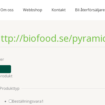
Om oss
Webbshop
Kontakt
Bli återförsäljare
ttp://biofood.se/pyram
ter
VISA
ELLER
produkt
DÖLJ
FILTER
Produkttyp
1
Beställningsvara
1