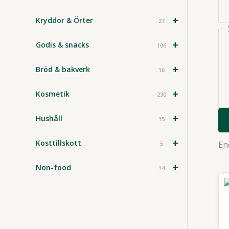
+
Kryddor & Örter
27
+
Godis & snacks
106
+
Bröd & bakverk
16
+
Kosmetik
230
+
Hushåll
15
+
Kosttillskott
En
5
+
Non-food
14