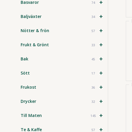
+
Basvaror
74
+
Baljväxter
34
+
Nötter & frön
57
+
Frukt & Grönt
33
+
Bak
45
+
Sött
17
+
Frukost
36
+
Drycker
32
+
Till Maten
145
+
Te & Kaffe
57