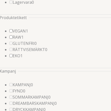
0
produkter
Lagervara
0
produkter
Produktetikett
1
VEGAN
1
1
produkter
RAW
1
produkter
0
GLUTENFRI
0
produkter
0
RÄTTVISEMÄRKT
0
1
produkter
EKO
1
produkter
Kampanj
0
KAMPANJ
0
0
produkter
FYND
0
produkter
0
SOMMARKAMPANJ
0
produkter
0
DREAMBARSKAMPANJ
0
0
produkter
DRYCKKAMPANJ
0