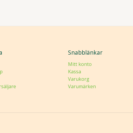
a
Snabblänkar
Mitt konto
p
Kassa
Varukorg
rsäljare
Varumärken