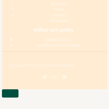
Mitt konto
Kassa
Varukorg
Varumärken
Villkor och policy
Integritetspolicy
Handels- och leveransvillkor
Copyright © 2026 | Biofood Webbshop