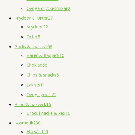
Övriga dryckesmixar
2
Kryddor & Örter
27
Kryddor
22
Örter
5
Godis & snacks
106
Barer & flapjack
10
Choklad
55
Chips & snacks
5
Lakrits
11
Övrigt godis
25
Bröd & bakverk
16
Bröd, knäcke & kex
16
Kosmetik
230
Hårvård
49