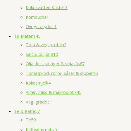
Kokosvatten & iste
13
Kombucha
1
Övriga drycker
1
Till Maten
145
Tofu & veg. protein
2
Salt & buljong
10
Olja, fett, vinäger & sojasås
67
Tomatprod, röror, såser & dippar
16
Kokosmjölk
4
Alger, miso & makrobiotik
45
Veg. grädde
1
Te & Kaffe
57
Te
50
Kaffealternativ
5