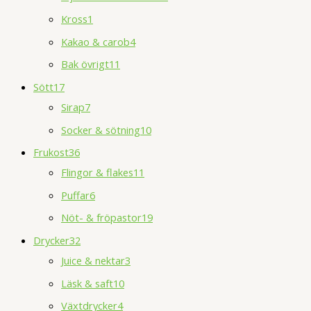
Kross
1
Kakao & carob
4
Bak övrigt
11
Sött
17
Sirap
7
Socker & sötning
10
Frukost
36
Flingor & flakes
11
Puffar
6
Nöt- & fröpastor
19
Drycker
32
Juice & nektar
3
Läsk & saft
10
Växtdrycker
4