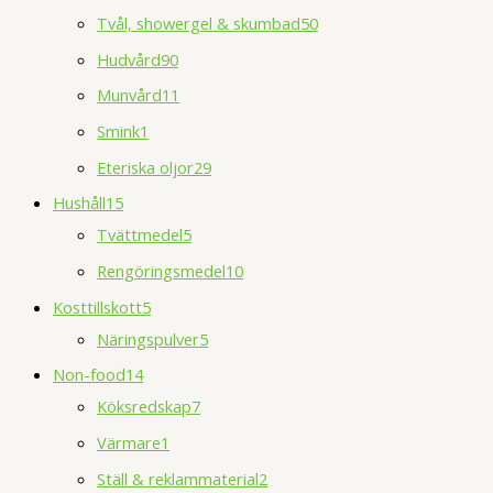
Tvål, showergel & skumbad
50
Hudvård
90
Munvård
11
Smink
1
Eteriska oljor
29
Hushåll
15
Tvättmedel
5
Rengöringsmedel
10
Kosttillskott
5
Näringspulver
5
Non-food
14
Köksredskap
7
Värmare
1
Ställ & reklammaterial
2