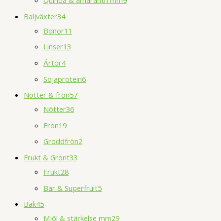
Baljväxter
34
Bönor
11
Linser
13
Ärtor
4
Sojaprotein
6
Nötter & frön
57
Nötter
36
Frön
19
Groddfrön
2
Frukt & Grönt
33
Frukt
28
Bär & Superfruit
5
Bak
45
Mjöl & stärkelse mm
29