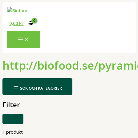
Hoppa
till
innehåll
0,00
kr
http://biofood.se/pyram
SÖK OCH KATEGORIER
Filter
VISA
ELLER
DÖLJ
FILTER
1 produkt