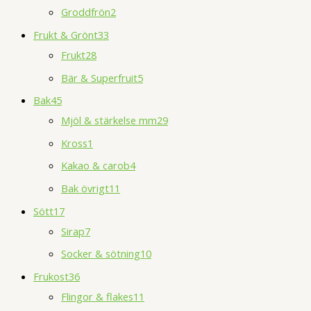
Groddfrön
2
Frukt & Grönt
33
Frukt
28
Bär & Superfruit
5
Bak
45
Mjöl & stärkelse mm
29
Kross
1
Kakao & carob
4
Bak övrigt
11
Sött
17
Sirap
7
Socker & sötning
10
Frukost
36
Flingor & flakes
11