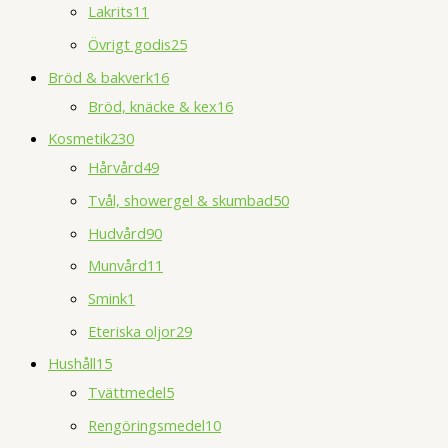
Lakrits
11
Övrigt godis
25
Bröd & bakverk
16
Bröd, knäcke & kex
16
Kosmetik
230
Hårvård
49
Tvål, showergel & skumbad
50
Hudvård
90
Munvård
11
Smink
1
Eteriska oljor
29
Hushåll
15
Tvättmedel
5
Rengöringsmedel
10