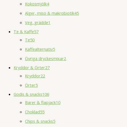
Kokosmjölk
4
Alger, miso & makrobiotik
45
Veg. grädde
1
Te & Kaffe
57
Te
50
Kaffealternativ
5
Övriga dryckesmixar
2
Kryddor & Örter
27
Kryddor
22
Örter
5
Godis & snacks
106
Barer & flapjack
10
Choklad
55
Chips & snacks
5