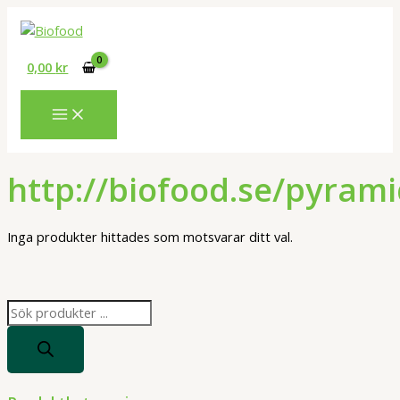
Hoppa
till
innehåll
0,00
kr
http://biofood.se/pyram
Inga produkter hittades som motsvarar ditt val.
P
r
o
d