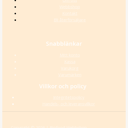
Om oss
Webbshop
Kontakt
Bli återförsäljare
Snabblänkar
Mitt konto
Kassa
Varukorg
Varumärken
Villkor och policy
Integritetspolicy
Handels- och leveransvillkor
Copyright © 2026 | Biofood Webbshop