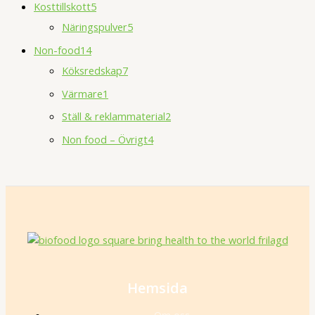
Kosttillskott
5
Näringspulver
5
Non-food
14
Köksredskap
7
Värmare
1
Ställ & reklammaterial
2
Non food – Övrigt
4
Hemsida