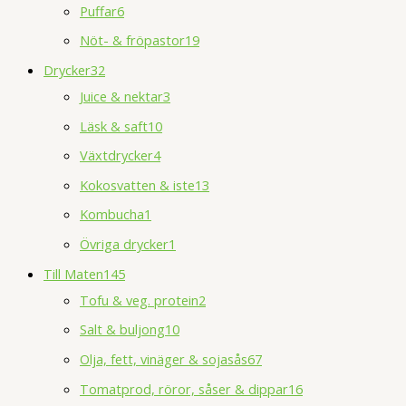
Puffar
6
Nöt- & fröpastor
19
Drycker
32
Juice & nektar
3
Läsk & saft
10
Växtdrycker
4
Kokosvatten & iste
13
Kombucha
1
Övriga drycker
1
Till Maten
145
Tofu & veg. protein
2
Salt & buljong
10
Olja, fett, vinäger & sojasås
67
Tomatprod, röror, såser & dippar
16