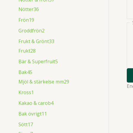
Nötter
36
Frön
19
Groddfrön
2
Frukt & Grönt
33
Frukt
28
Bär & Superfruit
5
Bak
45
Mjöl & stärkelse mm
29
En
Kross
1
Kakao & carob
4
Bak övrigt
11
Sött
17