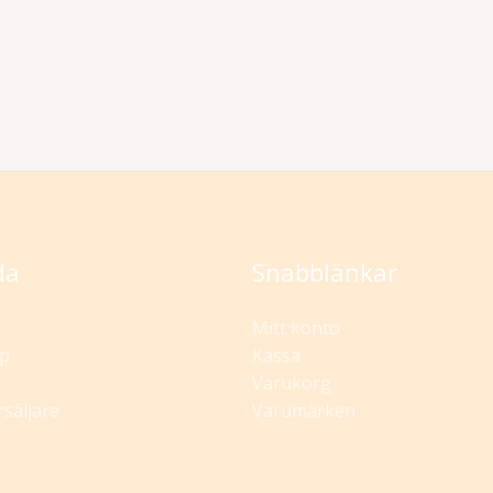
da
Snabblänkar
Mitt konto
p
Kassa
Varukorg
rsäljare
Varumärken