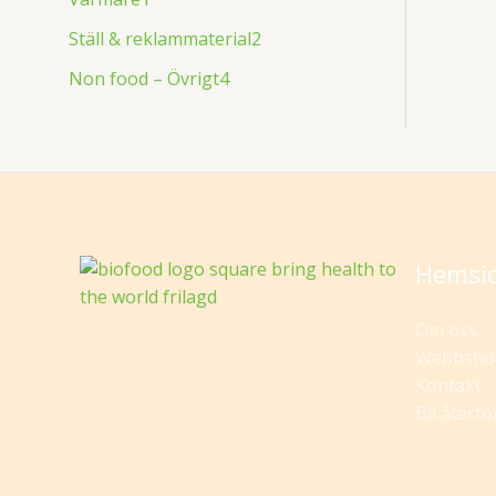
Ställ & reklammaterial
2
Non food – Övrigt
4
Hemsi
Om oss
Webbsho
Kontakt
Bli återfö