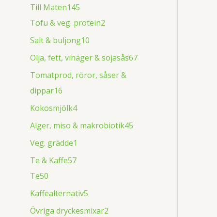
Till Maten
145
Tofu & veg. protein
2
Salt & buljong
10
Olja, fett, vinäger & sojasås
67
Tomatprod, röror, såser &
dippar
16
Kokosmjölk
4
Alger, miso & makrobiotik
45
Veg. grädde
1
Te & Kaffe
57
Te
50
Kaffealternativ
5
Övriga dryckesmixar
2