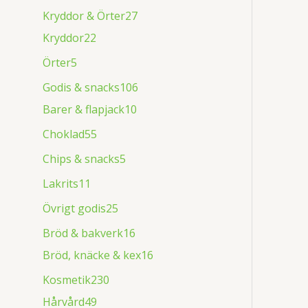
Kryddor & Örter
27
Kryddor
22
Örter
5
Godis & snacks
106
Barer & flapjack
10
Choklad
55
Chips & snacks
5
Lakrits
11
Övrigt godis
25
Bröd & bakverk
16
Bröd, knäcke & kex
16
Kosmetik
230
Hårvård
49