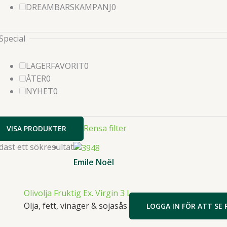
produkter
0
DREAMBARSKAMPANJ
0
produkter
Special
0
LAGERFAVORIT
0
0
produkter
ÅTER
0
produkter
0
NYHET
0
produkter
Rensa filter
VISA PRODUKTER
dast ett sökresultat
Emile Noël
Olivolja Fruktig Ex. Virgin 3 L
Olja, fett, vinäger & sojasås
LOGGA IN FÖR ATT SE 