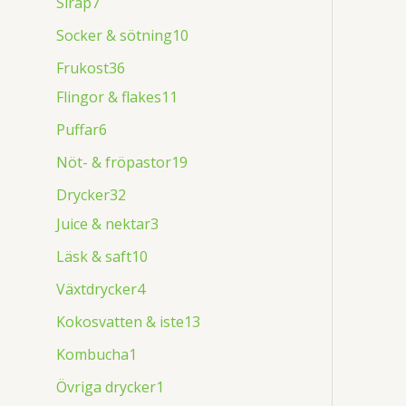
Sirap
7
Socker & sötning
10
Frukost
36
Flingor & flakes
11
Puffar
6
Nöt- & fröpastor
19
Drycker
32
Juice & nektar
3
Läsk & saft
10
Växtdrycker
4
Kokosvatten & iste
13
Kombucha
1
Övriga drycker
1