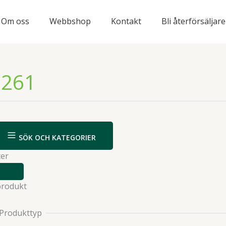
Om oss
Webbshop
Kontakt
Bli återförsäljare
1261
SÖK OCH KATEGORIER
ter
VISA
ELLER
produkt
DÖLJ
FILTER
Produkttyp