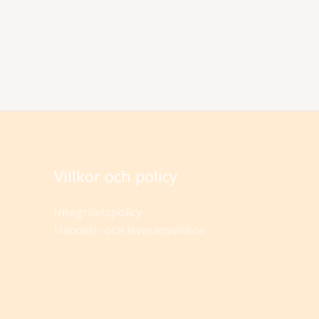
Villkor och policy
Integritetspolicy
Handels- och leveransvillkor