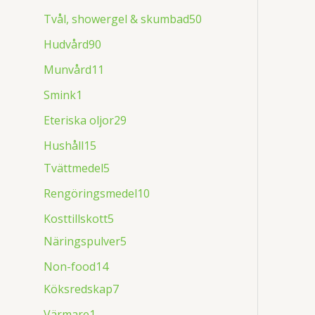
Tvål, showergel & skumbad
50
Hudvård
90
Munvård
11
Smink
1
Eteriska oljor
29
Hushåll
15
Tvättmedel
5
Rengöringsmedel
10
Kosttillskott
5
Näringspulver
5
Non-food
14
Köksredskap
7
Värmare
1