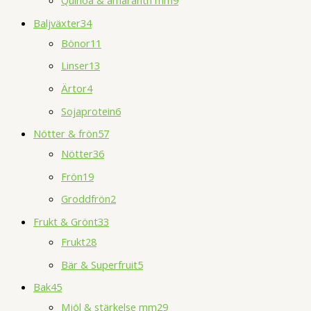
Baljväxter
34
Bönor
11
Linser
13
Ärtor
4
Sojaprotein
6
Nötter & frön
57
Nötter
36
Frön
19
Groddfrön
2
Frukt & Grönt
33
Frukt
28
Bär & Superfruit
5
Bak
45
Mjöl & stärkelse mm
29