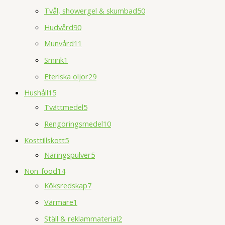
Tvål, showergel & skumbad
50
Hudvård
90
Munvård
11
Smink
1
Eteriska oljor
29
Hushåll
15
Tvättmedel
5
Rengöringsmedel
10
Kosttillskott
5
Näringspulver
5
Non-food
14
Köksredskap
7
Värmare
1
Ställ & reklammaterial
2