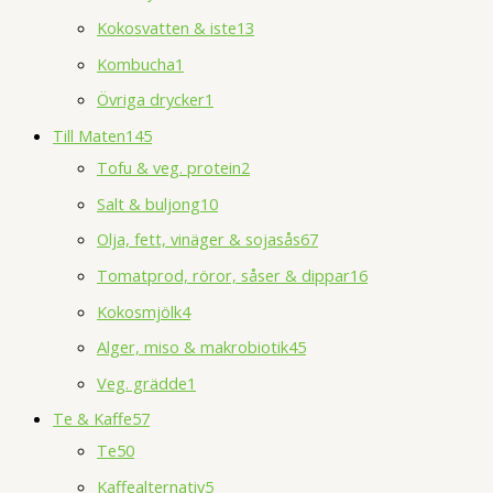
Kokosvatten & iste
13
Kombucha
1
Övriga drycker
1
Till Maten
145
Tofu & veg. protein
2
Salt & buljong
10
Olja, fett, vinäger & sojasås
67
Tomatprod, röror, såser & dippar
16
Kokosmjölk
4
Alger, miso & makrobiotik
45
Veg. grädde
1
Te & Kaffe
57
Te
50
Kaffealternativ
5