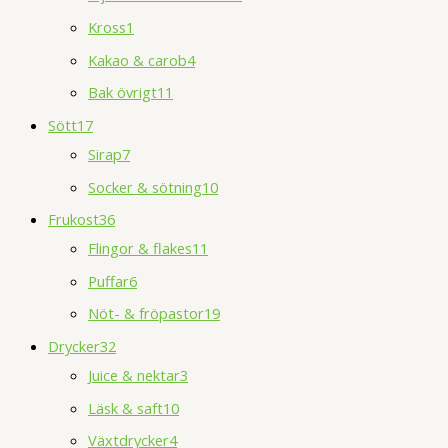
Kross
1
Kakao & carob
4
Bak övrigt
11
Sött
17
Sirap
7
Socker & sötning
10
Frukost
36
Flingor & flakes
11
Puffar
6
Nöt- & fröpastor
19
Drycker
32
Juice & nektar
3
Läsk & saft
10
Växtdrycker
4