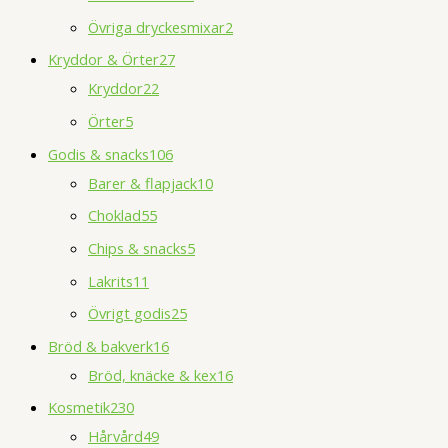
Övriga dryckesmixar
2
Kryddor & Örter
27
Kryddor
22
Örter
5
Godis & snacks
106
Barer & flapjack
10
Choklad
55
Chips & snacks
5
Lakrits
11
Övrigt godis
25
Bröd & bakverk
16
Bröd, knäcke & kex
16
Kosmetik
230
Hårvård
49