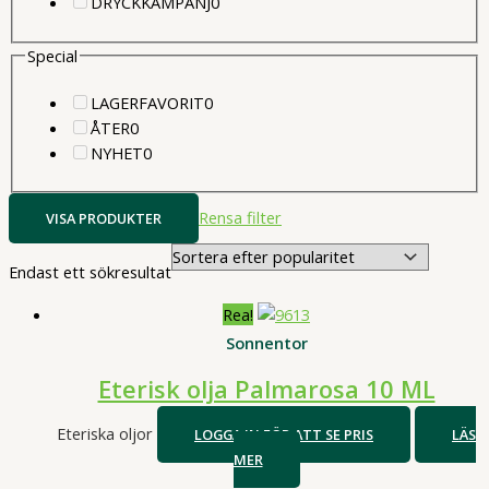
0
produkter
DRYCKKAMPANJ
0
produkter
Special
0
LAGERFAVORIT
0
0
produkter
ÅTER
0
produkter
0
NYHET
0
produkter
Rensa filter
VISA PRODUKTER
Endast ett sökresultat
Rea!
Sonnentor
Eterisk olja Palmarosa 10 ML
Eteriska oljor
LOGGA IN FÖR ATT SE PRIS
LÄS
MER