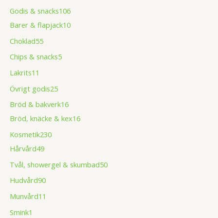
Godis & snacks
106
Barer & flapjack
10
Choklad
55
Chips & snacks
5
Lakrits
11
Övrigt godis
25
Bröd & bakverk
16
Bröd, knäcke & kex
16
Kosmetik
230
Hårvård
49
Tvål, showergel & skumbad
50
Hudvård
90
Munvård
11
Smink
1