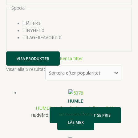
Special
3
ÅTER
3
produkter
0
NYHET
0
produkter
0
LAGERFAVORIT
0
produkter
Rensa filter
VISA PRODUKTER
Sortera
Visar alla 5 resultat
efter
popularitet
HUMLE
HUMLE Ansiktsolja Lavendelblom 5 ML
Hudvård
LOGGA IN FÖR ATT SE PRIS
LÄS MER