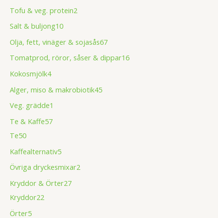
Tofu & veg. protein
2
Salt & buljong
10
Olja, fett, vinäger & sojasås
67
Tomatprod, röror, såser & dippar
16
Kokosmjölk
4
Alger, miso & makrobiotik
45
Veg. grädde
1
Te & Kaffe
57
Te
50
Kaffealternativ
5
Övriga dryckesmixar
2
Kryddor & Örter
27
Kryddor
22
Örter
5