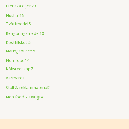
Eteriska oljor
29
Hushåll
15
Tvättmedel
5
Rengöringsmedel
10
Kosttillskott
5
Näringspulver
5
Non-food
14
Köksredskap
7
Värmare
1
Ställ & reklammaterial
2
Non food – Övrigt
4