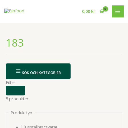
Hoppa
till
0,00
kr
innehåll
183
SÖK OCH KATEGORIER
Filter
VISA
ELLER
5 produkter
DÖLJ
FILTER
Produkttyp
0
Beställningsvara
0