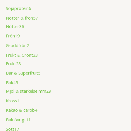
Sojaprotein
6
Nötter & frön
57
Nötter
36
Frön
19
Groddfrön
2
Frukt & Grönt
33
Frukt
28
Bär & Superfruit
5
Bak
45
Mjöl & stärkelse mm
29
Kross
1
Kakao & carob
4
Bak övrigt
11
Sött
17