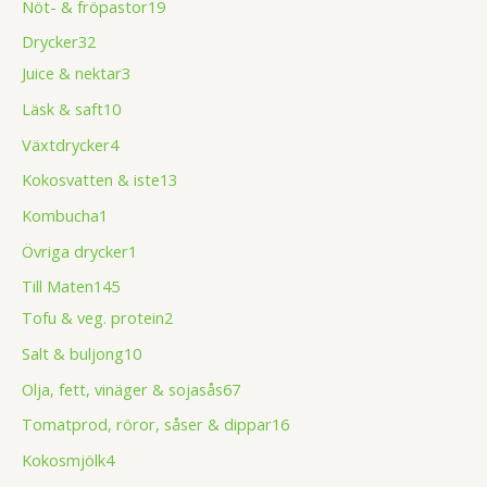
Nöt- & fröpastor
19
Drycker
32
Juice & nektar
3
Läsk & saft
10
Växtdrycker
4
Kokosvatten & iste
13
Kombucha
1
Övriga drycker
1
Till Maten
145
Tofu & veg. protein
2
Salt & buljong
10
Olja, fett, vinäger & sojasås
67
Tomatprod, röror, såser & dippar
16
Kokosmjölk
4