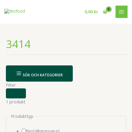
Hoppa
till
0,00
kr
innehåll
3414
SÖK OCH KATEGORIER
Filter
VISA
ELLER
1 produkt
DÖLJ
FILTER
Produkttyp
1
Beställningsvara
1