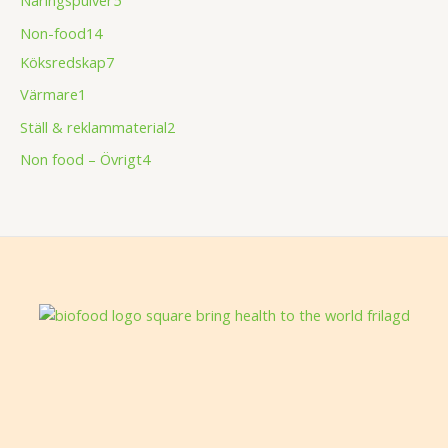
Non-food
14
Köksredskap
7
Värmare
1
Ställ & reklammaterial
2
Non food – Övrigt
4