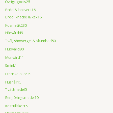
Övrigt godis
25
Bröd & bakverk
16
Bröd, knäcke & kex
16
Kosmetik
230
Hårvård
49
Tvål, showergel & skumbad
50
Hudvård
90
Munvård
11
Smink
1
Eteriska oljor
29
Hushåll
15
Tvättmedel
5
Rengöringsmedel
10
Kosttillskott
5
Näringspulver
5