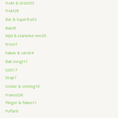
Frukt & Grönt
33
Frukt
28
Bär & Superfruit
5
Bak
45
Mjöl & stärkelse mm
29
Kross
1
Kakao & carob
4
Bak övrigt
11
Sött
17
Sirap
7
Socker & sötning
10
Frukost
36
Flingor & flakes
11
Puffar
6