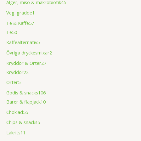
Alger, miso & makrobiotik
45
Veg. grädde
1
Te & Kaffe
57
Te
50
Kaffealternativ
5
Övriga dryckesmixar
2
Kryddor & Örter
27
Kryddor
22
Örter
5
Godis & snacks
106
Barer & flapjack
10
Choklad
55
Chips & snacks
5
Lakrits
11