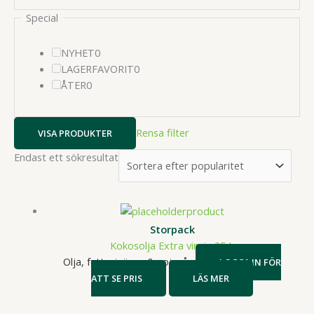
Special
0
NYHET
0
produkter
0
LAGERFAVORIT
0
0
produkter
ÅTER
0
produkter
Rensa filter
VISA PRODUKTER
Endast ett sökresultat
Storpack
Kokosolja Extra virgin 25 L
Olja, fett, vinäger & sojasås
LOGGA IN FÖR
ATT SE PRIS
LÄS MER