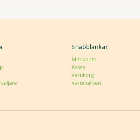
a
Snabblänkar
Mitt konto
p
Kassa
Varukorg
rsäljare
Varumärken