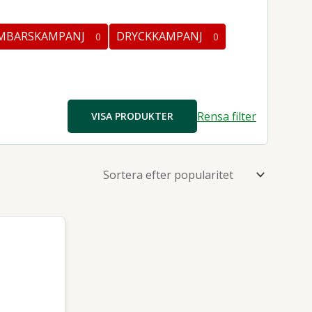
ter
MBARSKAMPANJ
DRYCKKAMPANJ
0
0
0
kter
produkter
Rensa filter
VISA PRODUKTER