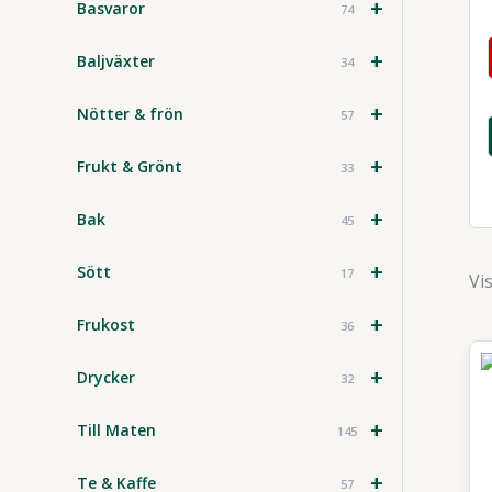
+
Basvaror
74
+
Baljväxter
34
+
Nötter & frön
57
+
Frukt & Grönt
33
+
Bak
45
+
Sött
17
Vis
+
Frukost
36
+
Drycker
32
+
Till Maten
145
+
Te & Kaffe
57