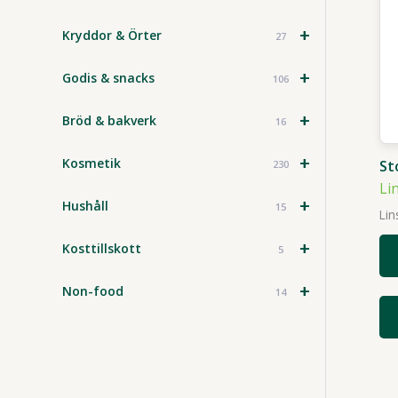
+
Kryddor & Örter
27
+
Godis & snacks
106
+
Bröd & bakverk
16
+
Kosmetik
St
230
Li
+
Hushåll
15
Lin
+
Kosttillskott
5
+
Non-food
14