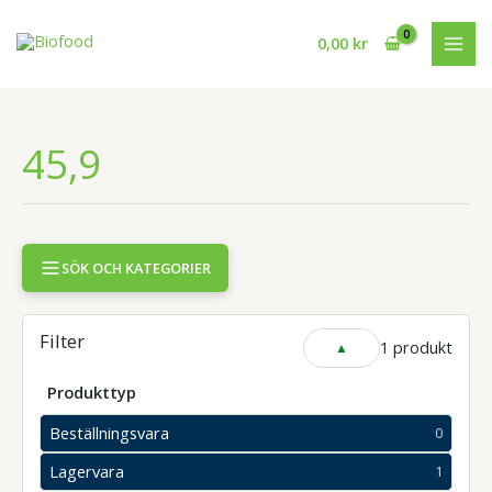
Hoppa
till
0,00
kr
innehåll
45,9
SÖK OCH KATEGORIER
Filter
1 produkt
VISA
ELLER
DÖLJ
Produkttyp
FILTER
Beställningsvara
0
0
produkter
Lagervara
1
1