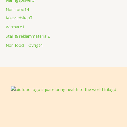
Non-food
14
Köksredskap
7
Värmare
1
Ställ & reklammaterial
2
Non food – Övrigt
4