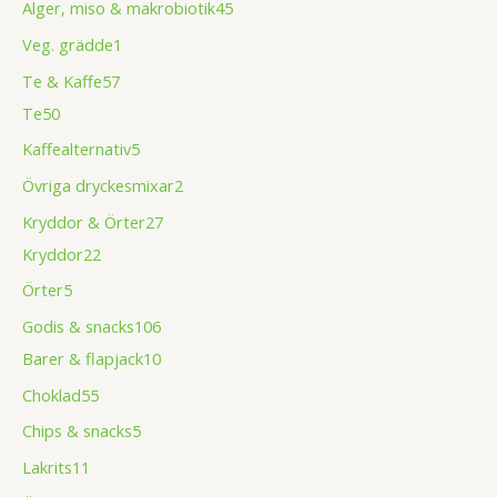
Alger, miso & makrobiotik
45
Veg. grädde
1
Te & Kaffe
57
Te
50
Kaffealternativ
5
Övriga dryckesmixar
2
Kryddor & Örter
27
Kryddor
22
Örter
5
Godis & snacks
106
Barer & flapjack
10
Choklad
55
Chips & snacks
5
Lakrits
11