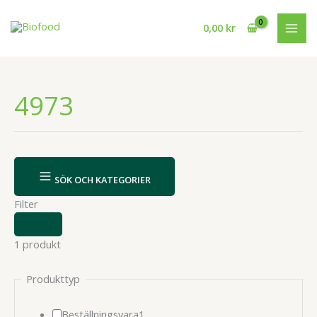
Hoppa
till
0,00
kr
innehåll
4973
SÖK OCH KATEGORIER
Filter
VISA
ELLER
1 produkt
DÖLJ
FILTER
Produkttyp
1
Beställningsvara
1