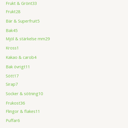
Frukt & Grönt
33
Frukt
28
Bär & Superfruit
5
Bak
45
Mjöl & stärkelse mm
29
Kross
1
Kakao & carob
4
Bak övrigt
11
Sött
17
Sirap
7
Socker & sötning
10
Frukost
36
Flingor & flakes
11
Puffar
6