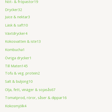
Nöt- & fröpastor
19
Drycker
32
Juice & nektar
3
Läsk & saft
10
Växtdrycker
4
Kokosvatten & iste
13
Kombucha
1
Övriga drycker
1
Till Maten
145
Tofu & veg. protein
2
Salt & buljong
10
Olja, fett, vinäger & sojasås
67
Tomatprod, röror, såser & dippar
16
Kokosmjölk
4