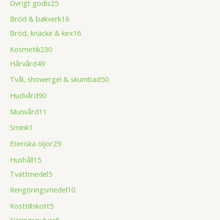
Övrigt godis
25
Bröd & bakverk
16
Bröd, knäcke & kex
16
Kosmetik
230
Hårvård
49
Tvål, showergel & skumbad
50
Hudvård
90
Munvård
11
Smink
1
Eteriska oljor
29
Hushåll
15
Tvättmedel
5
Rengöringsmedel
10
Kosttillskott
5
Näringspulver
5