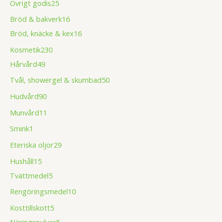
Övrigt godis
25
Bröd & bakverk
16
Bröd, knäcke & kex
16
Kosmetik
230
Hårvård
49
Tvål, showergel & skumbad
50
Hudvård
90
Munvård
11
Smink
1
Eteriska oljor
29
Hushåll
15
Tvättmedel
5
Rengöringsmedel
10
Kosttillskott
5
Näringspulver
5