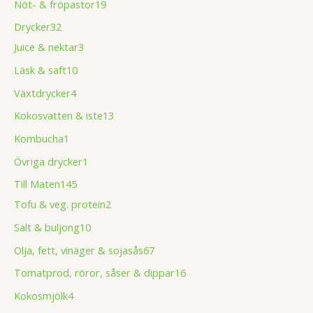
Nöt- & fröpastor
19
Drycker
32
Juice & nektar
3
Läsk & saft
10
Växtdrycker
4
Kokosvatten & iste
13
Kombucha
1
Övriga drycker
1
Till Maten
145
Tofu & veg. protein
2
Salt & buljong
10
Olja, fett, vinäger & sojasås
67
Tomatprod, röror, såser & dippar
16
Kokosmjölk
4