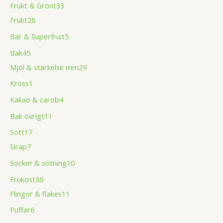
Frukt & Grönt
33
Frukt
28
Bär & Superfruit
5
Bak
45
Mjöl & stärkelse mm
29
Kross
1
Kakao & carob
4
Bak övrigt
11
Sött
17
Sirap
7
Socker & sötning
10
Frukost
36
Flingor & flakes
11
Puffar
6