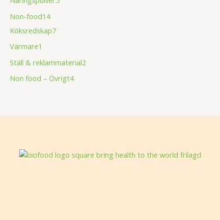
Non-food
14
Köksredskap
7
Värmare
1
Ställ & reklammaterial
2
Non food – Övrigt
4