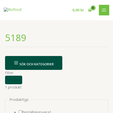
Hoppa
till
0,00
kr
innehåll
5189
SÖK OCH KATEGORIER
Filter
VISA
ELLER
1 produkt
DÖLJ
FILTER
Produkttyp
1
Beställningsvara
1