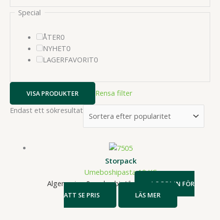
Special
0
ÅTER
0
produkter
0
NYHET
0
produkter
0
LAGERFAVORIT
0
produkter
Rensa filter
VISA PRODUKTER
Endast ett sökresultat
Storpack
Umeboshipasta 10 KG
Alger, miso & makrobiotik
LOGGA IN FÖR
ATT SE PRIS
LÄS MER