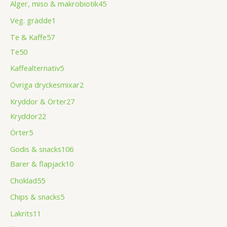
Alger, miso & makrobiotik
45
Veg. grädde
1
Te & Kaffe
57
Te
50
Kaffealternativ
5
Övriga dryckesmixar
2
Kryddor & Örter
27
Kryddor
22
Örter
5
Godis & snacks
106
Barer & flapjack
10
Choklad
55
Chips & snacks
5
Lakrits
11