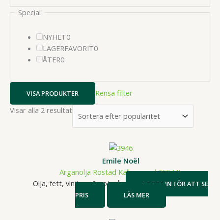
Special
0
NYHET
0
produkter
0
LAGERFAVORIT
0
0
produkter
ÅTER
0
produkter
Rensa filter
VISA PRODUKTER
Sortera
Visar alla 2 resultat
efter
popularitet
Emile Noël
Arganolja Rostad Kallpressad 250 ML
Olja, fett, vinäger & sojasås
LOGGA IN FÖR ATT SE
PRIS
LÄS MER