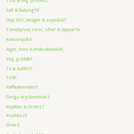
Tofu & veg. protein
2
Salt & buljong
10
Olja, fett, vinäger & sojasås
67
Tomatprod, röror, såser & dippar
16
Kokosmjölk
4
Alger, miso & makrobiotik
45
Veg. grädde
1
Te & Kaffe
57
Te
50
Kaffealternativ
5
Övriga dryckesmixar
2
Kryddor & Örter
27
Kryddor
22
Örter
5