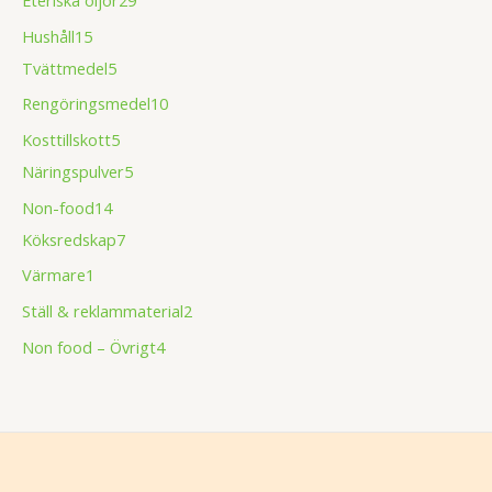
Eteriska oljor
29
Hushåll
15
Tvättmedel
5
Rengöringsmedel
10
Kosttillskott
5
Näringspulver
5
Non-food
14
Köksredskap
7
Värmare
1
Ställ & reklammaterial
2
Non food – Övrigt
4