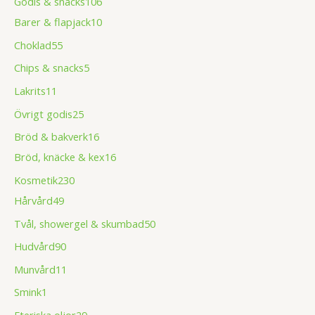
Godis & snacks
106
Barer & flapjack
10
Choklad
55
Chips & snacks
5
Lakrits
11
Övrigt godis
25
Bröd & bakverk
16
Bröd, knäcke & kex
16
Kosmetik
230
Hårvård
49
Tvål, showergel & skumbad
50
Hudvård
90
Munvård
11
Smink
1