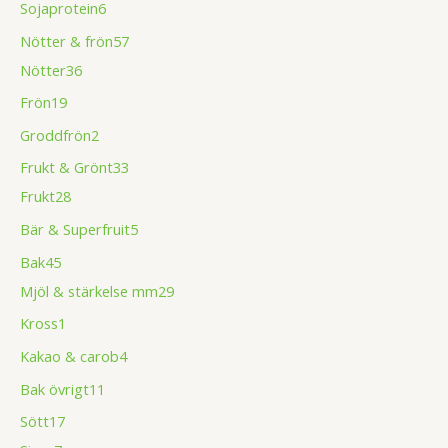
Sojaprotein
6
Nötter & frön
57
Nötter
36
Frön
19
Groddfrön
2
Frukt & Grönt
33
Frukt
28
Bär & Superfruit
5
Bak
45
Mjöl & stärkelse mm
29
Kross
1
Kakao & carob
4
Bak övrigt
11
Sött
17