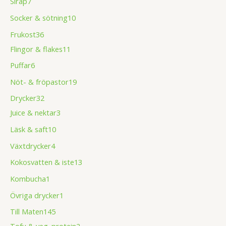
Sirap
7
Socker & sötning
10
Frukost
36
Flingor & flakes
11
Puffar
6
Nöt- & fröpastor
19
Drycker
32
Juice & nektar
3
Läsk & saft
10
Växtdrycker
4
Kokosvatten & iste
13
Kombucha
1
Övriga drycker
1
Till Maten
145