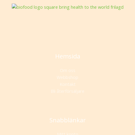
Hemsida
Om oss
Webbshop
Kontakt
Bli återförsäljare
Snabblänkar
Mitt konto