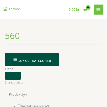
Hoppa
till
0,00
kr
innehåll
560
SÖK OCH KATEGORIER
Filter
VISA
ELLER
2 produkter
DÖLJ
FILTER
Produkttyp
0
Beställningsvara
0