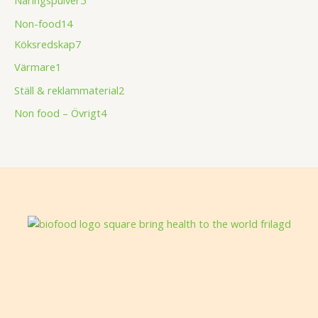
Non-food
14
Köksredskap
7
Värmare
1
Ställ & reklammaterial
2
Non food – Övrigt
4