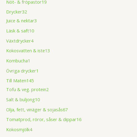
Nöt- & fröpastor
19
Drycker
32
Juice & nektar
3
Läsk & saft
10
Växtdrycker
4
Kokosvatten & iste
13
Kombucha
1
Övriga drycker
1
Till Maten
145
Tofu & veg. protein
2
Salt & buljong
10
Olja, fett, vinäger & sojasås
67
Tomatprod, röror, såser & dippar
16
Kokosmjölk
4