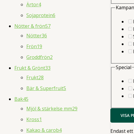
Ärtor
4
Kampan
Sojaprotein
6
Nötter & frön
57
Nötter
36
Frön
19
Groddfrön
2
Special
Frukt & Grönt
33
Frukt
28
Bär & Superfruit
5
Bak
45
Mjöl & stärkelse mm
29
VISA 
Kross
1
Kakao & carob
4
Endast ett