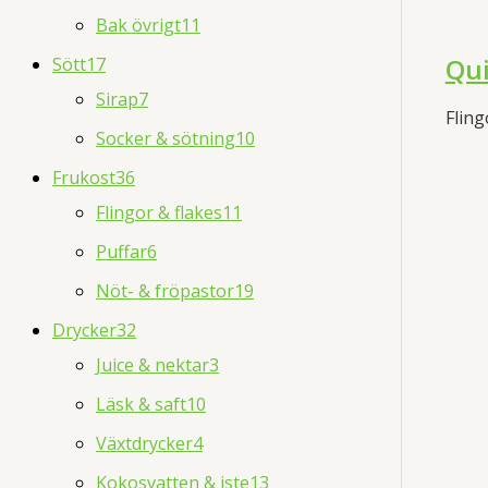
Bak övrigt
11
Qui
Sött
17
Sirap
7
Fling
Socker & sötning
10
Frukost
36
Flingor & flakes
11
Puffar
6
Nöt- & fröpastor
19
Drycker
32
Juice & nektar
3
Läsk & saft
10
Växtdrycker
4
Kokosvatten & iste
13