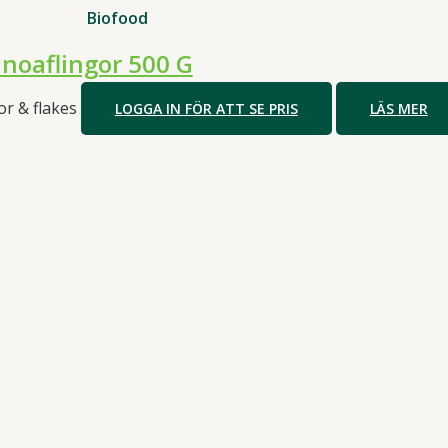
Biofood
noaflingor 500 G
or & flakes
LOGGA IN FÖR ATT SE PRIS
LÄS MER