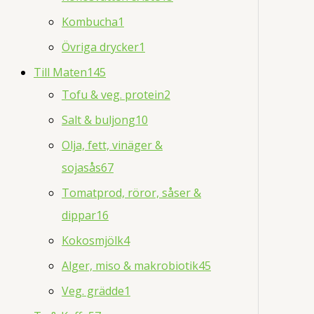
Kombucha
1
Övriga drycker
1
Till Maten
145
Tofu & veg. protein
2
Salt & buljong
10
Olja, fett, vinäger &
sojasås
67
Tomatprod, röror, såser &
dippar
16
Kokosmjölk
4
Alger, miso & makrobiotik
45
Veg. grädde
1