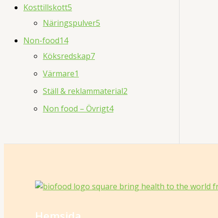
Kosttillskott
5
Näringspulver
5
Non-food
14
Köksredskap
7
Värmare
1
Ställ & reklammaterial
2
Non food – Övrigt
4
Hemsida