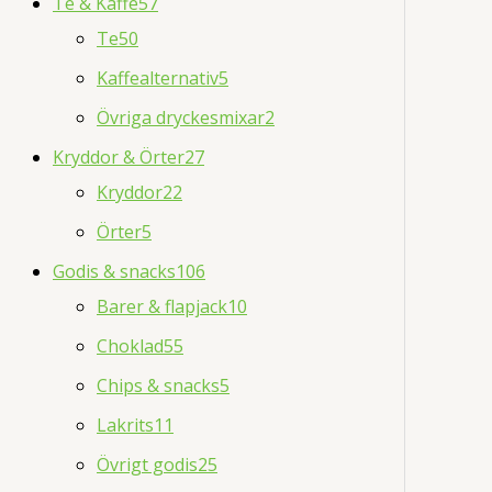
Te & Kaffe
57
Te
50
Kaffealternativ
5
Övriga dryckesmixar
2
Kryddor & Örter
27
Kryddor
22
Örter
5
Godis & snacks
106
Barer & flapjack
10
Choklad
55
Chips & snacks
5
Lakrits
11
Övrigt godis
25