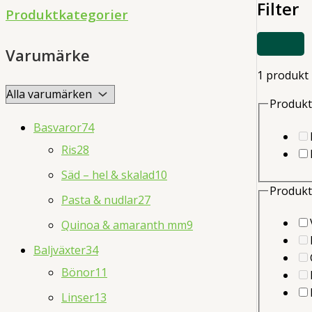
Filter
d
Produktkategorier
u
VISA
c
Varumärke
ELLER
DÖLJ
t
1 produkt
FILTER
s
Produkt
s
Basvaror
74
e
Ris
28
a
Säd – hel & skalad
10
r
Produkt
Pasta & nudlar
27
c
Quinoa & amaranth mm
9
h
Baljväxter
34
Bönor
11
Linser
13