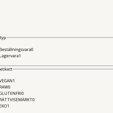
typ
0
Beställningsvara
0
1
produkter
Lagervara
1
produkter
etikett
1
VEGAN
1
0
produkter
RAW
0
produkter
0
GLUTENFRI
0
produkter
0
RÄTTVISEMÄRKT
0
1
produkter
EKO
1
produkter