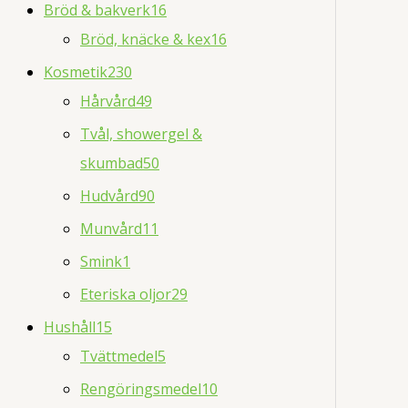
Bröd & bakverk
16
Bröd, knäcke & kex
16
Kosmetik
230
Hårvård
49
Tvål, showergel &
skumbad
50
Hudvård
90
Munvård
11
Smink
1
Eteriska oljor
29
Hushåll
15
Tvättmedel
5
Rengöringsmedel
10