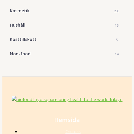
Kosmetik
230
Hushåll
15
Kosttillskott
5
Non-food
14
Hemsida
Om oss