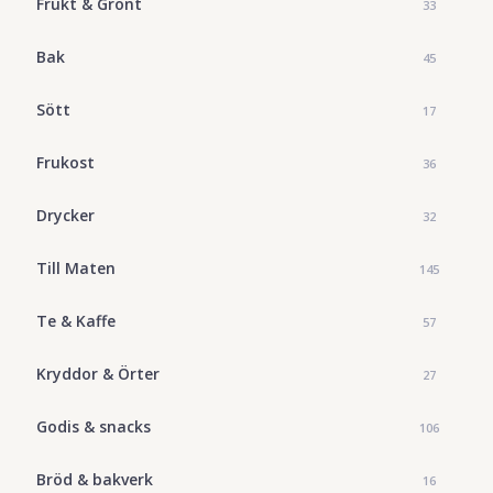
Frukt & Grönt
33
Bak
45
Sött
17
Frukost
36
Drycker
32
Till Maten
145
Te & Kaffe
57
Kryddor & Örter
27
Godis & snacks
106
Bröd & bakverk
16