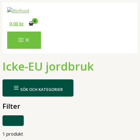
Hoppa
till
innehåll
0,00
kr
Icke-EU jordbruk
SÖK OCH KATEGORIER
Filter
VISA
ELLER
DÖLJ
FILTER
1 produkt