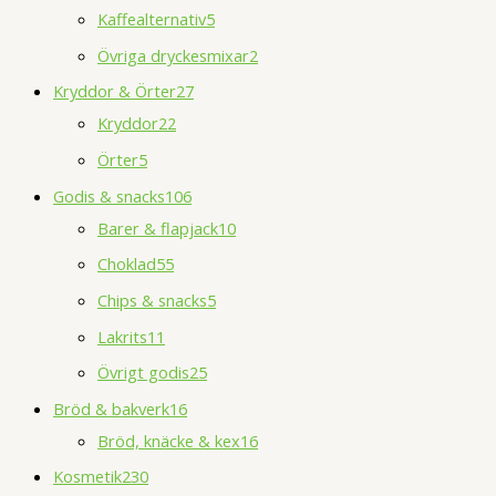
Kaffealternativ
5
Övriga dryckesmixar
2
Kryddor & Örter
27
Kryddor
22
Örter
5
Godis & snacks
106
Barer & flapjack
10
Choklad
55
Chips & snacks
5
Lakrits
11
Övrigt godis
25
Bröd & bakverk
16
Bröd, knäcke & kex
16
Kosmetik
230