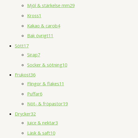
Mjöl & stärkelse mm
29
Kross
1
Kakao & carob
4
Bak övrigt
11
Sött
17
Sirap
7
Socker & sötning
10
Frukost
36
Flingor & flakes
11
Puffar
6
Nöt- & fröpastor
19
Drycker
32
Juice & nektar
3
Läsk & saft
10