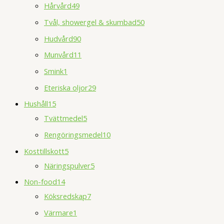
Hårvård
49
Tvål, showergel & skumbad
50
Hudvård
90
Munvård
11
Smink
1
Eteriska oljor
29
Hushåll
15
Tvättmedel
5
Rengöringsmedel
10
Kosttillskott
5
Näringspulver
5
Non-food
14
Köksredskap
7
Värmare
1