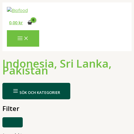
Hoppa
till
innehåll
0,00
kr
Indonesia, Sri Lanka,
Pakistan
SÖK OCH KATEGORIER
Filter
VISA
ELLER
DÖLJ