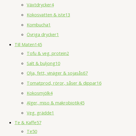
Växtdrycker
4
Kokosvatten & iste
13
Kombucha
1
Övriga drycker
1
Till Maten
145
Tofu & veg. protein
2
Salt & buljong
10
Olja, fett, vinäger & sojasås
67
Tomatprod, röror, såser & dippar
16
Kokosmjölk
4
Alger, miso & makrobiotik
45
Veg. grädde
1
Te & Kaffe
57
Te
50