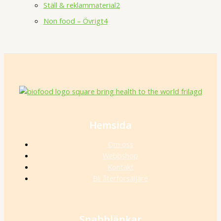
Ställ & reklammaterial
2
Non food – Övrigt
4
Hemsida
Om oss
Webbshop
Kontakt
Bli återförsäljare
Snabblänkar