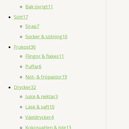
Bak övrigt
11
Sött
17
Sirap
7
Socker & sötning
10
Frukost
36
Flingor & flakes
11
Puffar
6
Nöt- & fröpastor
19
Drycker
32
Juice & nektar
3
Läsk & saft
10
Växtdrycker
4
Kokosvatten & iste
13