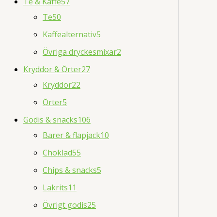
Te & Kaffe
57
Te
50
Kaffealternativ
5
Övriga dryckesmixar
2
Kryddor & Örter
27
Kryddor
22
Örter
5
Godis & snacks
106
Barer & flapjack
10
Choklad
55
Chips & snacks
5
Lakrits
11
Övrigt godis
25